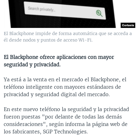
MULTIMEDIA
VENEZUELA
NICARAGUA
ECONOMÍA
PROGRAMAS TV
BRASIL
ENTRETENIMIENTO Y CULTURA
VIDEOS
RADIO
TECNOLOGÍA
FOTOGRAFÍA
EL MUNDO AL DÍA
El Blackphone impide de forma automática que se acceda a
DIRECT
DEPORTES
AUDIOS
FORO INTERAMERICANO
AVANCE INFORMATIVO
él desde nodos y puntos de acceso Wi-Fi.
DOCUMENTALES DE LA VOA
CIENCIA Y SALUD
VISIÓN 360
AUDIONOTICIAS
El Blackphone ofrece aplicaciones con mayor
LAS CLAVES
BUENOS DÍAS AMÉRICA
seguridad y privacidad.
Learning English
PANORAMA
ESTADOS UNIDOS AL DÍA
Ya está a la venta en el mercado el Blackphone, el
SÍGANOS
EL MUNDO AL DÍA [RADIO]
teléfono inteligente con mayores estándares de
privacidad y seguridad digital del mercado.
FORO [RADIO]
DEPORTIVO INTERNACIONAL
En este nuevo teléfono la seguridad y la privacidad
Idiomas
fueron puestas "por delante de todas las demás
NOTA ECONÓMICA
consideraciones", según informa la página web de
ENTRETENIMIENTO
los fabricantes, SGP Technologies.