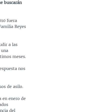
ue buscarán
010 fuera
Familia Reyes
dir a las
ó una
ltimos meses.
respuesta nos
os de asilo.
a en enero de
dados
ncia del