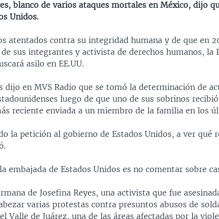
yes, blanco de varios ataques mortales en México, dijo q
os Unidos.
os atentados contra su integridad humana y de que en 2
 de sus integrantes y activista de derechos humanos, la 
uscará asilo en EE.UU.
s dijo en MVS Radio que se tomó la determinación de acu
stadounidenses luego de que uno de sus sobrinos recibi
ás reciente enviada a un miembro de la familia en los ú
do la petición al gobierno de Estados Unidos, a ver qué 
ó.
e la embajada de Estados Unidos es no comentar sobre cas
ermana de Josefina Reyes, una activista que fue asesinad
cabezar varias protestas contra presuntos abusos de sol
l Valle de Juárez, una de las áreas afectadas por la viole