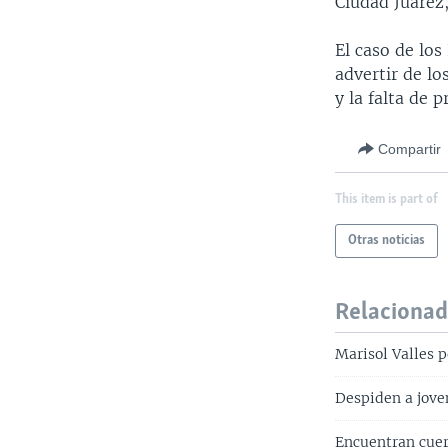
Ciudad Juárez,
El caso de lo
advertir de l
y la falta de 
Compartir
This item is part of
Otras noticias
Relaciona
Marisol Valles p
Despiden a jove
Encuentran cuer