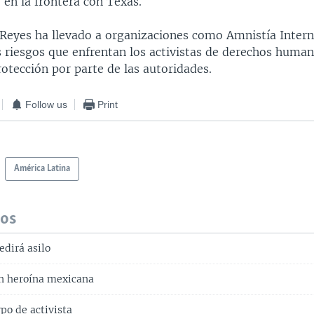
 en la frontera con Texas.
s Reyes ha llevado a organizaciones como Amnistía Intern
os riesgos que enfrentan los activistas de derechos huma
protección por parte de las autoridades.
Follow us
Print
América Latina
dos
edirá asilo
n heroína mexicana
po de activista