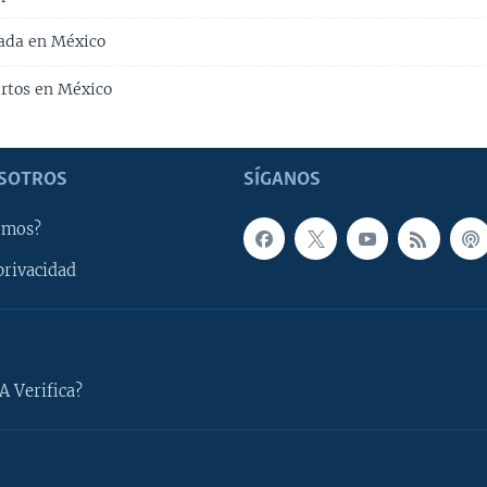
nada en México
rtos en México
SOTROS
SÍGANOS
omos?
privacidad
A Verifica?