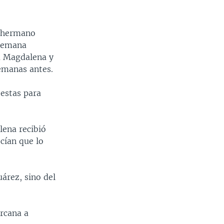
u hermano
 semana
a Magdalena y
emanas antes.
testas para
lena recibió
ecían que lo
uárez, sino del
ercana a