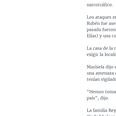
narcotráfico.
Los ataques e
Rubén fue ase
pasada fueron
Elías) y una 
La casa de la 
exigir la loca
Marisela dijo
una amenaza en
tenían vigilad
"Hemos tomado 
país", dijo.
La familia Rey