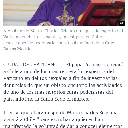
MULTIMEDIA
VENEZUELA
NICARAGUA
ECONOMÍA
PROGRAMAS TV
BRASIL
ENTRETENIMIENTO Y CULTURA
VIDEOS
RADIO
TECNOLOGÍA
FOTOGRAFÍA
EL MUNDO AL DÍA
Arzobispo de Malta, Charles Scicluna, respetado experto del
DIRECT
DEPORTES
AUDIOS
FORO INTERAMERICANO
AVANCE INFORMATIVO
Vaticano en delitos sexuales, investigará en Chile
acusaciones de pederastia contra obispo Juan de la Cruz
DOCUMENTALES DE LA VOA
CIENCIA Y SALUD
VISIÓN 360
AUDIONOTICIAS
Barros Madrid.
LAS CLAVES
BUENOS DÍAS AMÉRICA
Learning English
CIUDAD DEL VATICANO —
El papa Francisco enviará
PANORAMA
ESTADOS UNIDOS AL DÍA
a Chile a uno de los más respetados expertos del
SÍGANOS
EL MUNDO AL DÍA [RADIO]
Vaticano en delitos sexuales a fin de investigar las
denuncias de que un obispo encubrió las actividades
FORO [RADIO]
de uno de los más notorios curas pederastas del
DEPORTIVO INTERNACIONAL
país, informó la Santa Sede el martes.
Idiomas
NOTA ECONÓMICA
Precisó que el arzobispo de Malta Charles Scicluna
ENTRETENIMIENTO
viajará a Chile "para escuchar a quienes han
manifestado la voluntad de dar a conocer elementos