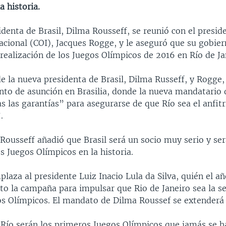
a historia.
denta de Brasil, Dilma Rousseff, se reunió con el presid
acional (COI), Jacques Rogge, y le aseguró que su gobie
realización de los Juegos Olímpicos de 2016 en Río de Ja
e la nueva presidenta de Brasil, Dilma Russeff, y Rogge,
nto de asunción en Brasilia, donde la nueva mandatario d
s las garantías” para asegurarse de que Río sea el anfitr
.
Rousseff añadió que Brasil será un socio muy serio y ser
os Juegos Olímpicos en la historia.
laza al presidente Luiz Inacio Lula da Silva, quién el a
ito la campaña para impulsar que Rio de Janeiro sea la s
os Olímpicos. El mandato de Dilma Roussef se extenderá 
 Río serán los primeros Juegos Olímpicos que jamás se h