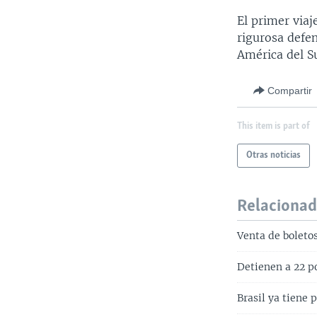
El primer viaj
rigurosa defen
América del Su
Compartir
This item is part of
Otras noticias
Relaciona
Venta de boleto
Detienen a 22 po
Brasil ya tiene 