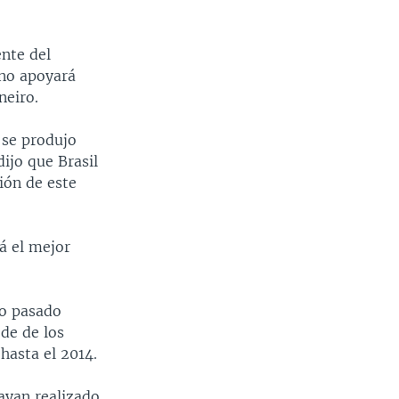
ente del
rno apoyará
neiro.
 se produjo
ijo que Brasil
ión de este
á el mejor
ño pasado
ede de los
hasta el 2014.
ayan realizado