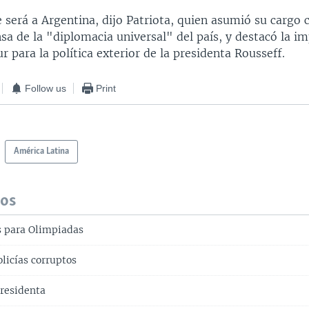
e será a Argentina, dijo Patriota, quien asumió su cargo 
sa de la "diplomacia universal" del país, y destacó la i
r para la política exterior de la presidenta Rousseff.
Follow us
Print
América Latina
dos
s para Olimpiadas
licías corruptos
presidenta