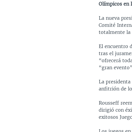
Olímpicos en l
La nueva presi
Comité Intern
totalmente la 
El encuentro d
tras el jurame
“ofrecerá toda
“gran evento”
La presidenta 
anfitrión de l
Rousseff reemp
dirigió con éx
exitosos Jueg
Los juegos en