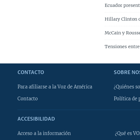
Ecuador present
Hillary Clinton
McCain y Rousse
Tensiones entre 
CONTACTO
SOBRE NO
Para afiliarse a la Voz de América
¿Quiénes s
Contacto
Política de 
ACCESIBILIDAD
Learning English
Acceso a la información
¿Qué es VO