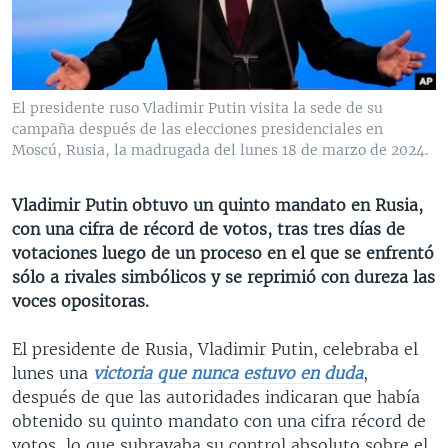
MULTIMEDIA
VENEZUELA
NICARAGUA
ECONOMÍA
PROGRAMAS TV
BRASIL
ENTRETENIMIENTO Y CULTURA
VIDEOS
RADIO
TECNOLOGÍA
FOTOGRAFÍA
EL MUNDO AL DÍA
El presidente ruso Vladimir Putin visita la sede de su
DIRECT
DEPORTES
AUDIOS
FORO INTERAMERICANO
AVANCE INFORMATIVO
campaña después de las elecciones presidenciales en
Moscú, Rusia, la madrugada del lunes 18 de marzo de 2024.
DOCUMENTALES DE LA VOA
CIENCIA Y SALUD
VISIÓN 360
AUDIONOTICIAS
LAS CLAVES
BUENOS DÍAS AMÉRICA
Vladimir Putin obtuvo un quinto mandato en Rusia,
Learning English
con una cifra de récord de votos, tras tres días de
PANORAMA
ESTADOS UNIDOS AL DÍA
votaciones luego de un proceso en el que se enfrentó
SÍGANOS
EL MUNDO AL DÍA [RADIO]
sólo a rivales simbólicos y se reprimió con dureza las
voces opositoras.
FORO [RADIO]
DEPORTIVO INTERNACIONAL
El presidente de Rusia, Vladimir Putin, celebraba el
Idiomas
lunes una
victoria que nunca estuvo en duda
,
NOTA ECONÓMICA
después de que las autoridades indicaran que había
ENTRETENIMIENTO
obtenido su quinto mandato con una cifra récord de
votos, lo que subrayaba su control absoluto sobre el