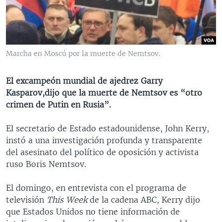
MULTIMEDIA
VENEZUELA
NICARAGUA
ECONOMÍA
PROGRAMAS TV
BRASIL
ENTRETENIMIENTO Y CULTURA
VIDEOS
RADIO
TECNOLOGÍA
FOTOGRAFÍA
EL MUNDO AL DÍA
Marcha en Moscú por la muerte de Nemtsov.
DIRECT
DEPORTES
AUDIOS
FORO INTERAMERICANO
AVANCE INFORMATIVO
El excampeón mundial de ajedrez Garry
DOCUMENTALES DE LA VOA
CIENCIA Y SALUD
VISIÓN 360
AUDIONOTICIAS
Kasparov,dijo que la muerte de Nemtsov es “otro
LAS CLAVES
BUENOS DÍAS AMÉRICA
crimen de Putin en Rusia”.
Learning English
PANORAMA
ESTADOS UNIDOS AL DÍA
El secretario de Estado estadounidense, John Kerry,
SÍGANOS
EL MUNDO AL DÍA [RADIO]
instó a una investigación profunda y transparente
del asesinato del político de oposición y activista
FORO [RADIO]
ruso Boris Nemtsov.
DEPORTIVO INTERNACIONAL
Idiomas
El domingo, en entrevista con el programa de
NOTA ECONÓMICA
televisión
This Week
de la cadena ABC, Kerry dijo
ENTRETENIMIENTO
que Estados Unidos no tiene información de