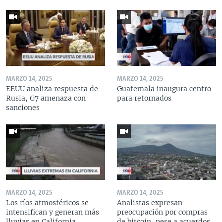
MARZO 14, 2025
MARZO 14, 2025
EEUU analiza respuesta de
Guatemala inaugura centro
Rusia, G7 amenaza con
para retornados
sanciones
MARZO 14, 2025
MARZO 14, 2025
Los ríos atmosféricos se
Analistas expresan
intensifican y generan más
preocupación por compras
lluvias en California
de bitcoin, pese a acuerdos