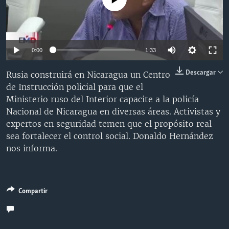
MULTIMEDIA
VENEZUELA
NICARAGUA
ECONOMÍA
PROGRAMAS TV
BRASIL
ENTRETENIMIENTO Y CULTURA
VIDEOS
RADIO
TECNOLOGÍA
FOTOGRAFÍA
EL MUNDO AL DÍA
0:00
1:33
DIRECT
DEPORTES
AUDIOS
FORO INTERAMERICANO
AVANCE INFORMATIVO
Descargar
Rusia construirá en Nicaragua un Centro
DOCUMENTALES DE LA VOA
CIENCIA Y SALUD
VISIÓN 360
AUDIONOTICIAS
de Instrucción policial para que el
Ministerio ruso del Interior capacite a la policía
LAS CLAVES
BUENOS DÍAS AMÉRICA
Learning English
Nacional de Nicaragua en diversas áreas. Activistas y
PANORAMA
ESTADOS UNIDOS AL DÍA
expertos en seguridad temen que el propósito real
sea fortalecer el control social. Donaldo Hernández
SÍGANOS
EL MUNDO AL DÍA [RADIO]
nos informa.
FORO [RADIO]
DEPORTIVO INTERNACIONAL
Idiomas
Compartir
NOTA ECONÓMICA
ENTRETENIMIENTO