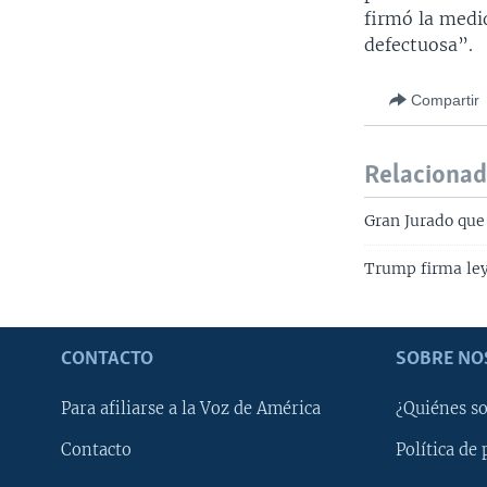
firmó la med
defectuosa”.
Compartir
Relaciona
Gran Jurado que
Trump firma ley
CONTACTO
SOBRE NO
Para afiliarse a la Voz de América
¿Quiénes s
Contacto
Política de 