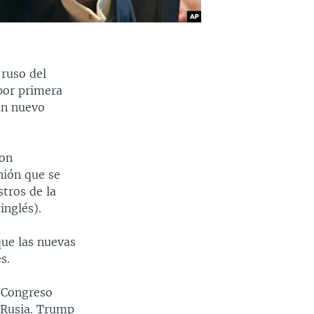
 ruso del
 por primera
un nuevo
ron
unión que se
tros de la
inglés).
que las nuevas
s.
l Congreso
a Rusia. Trump