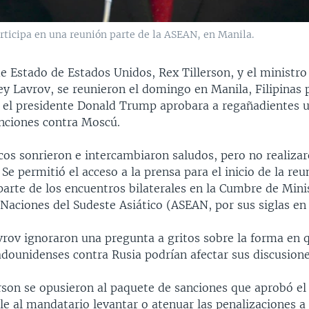
articipa en una reunión parte de la ASEAN, en Manila.
de Estado de Estados Unidos, Rex Tillerson, y el ministro
ey Lavrov, se reunieron el domingo en Manila, Filipinas
 el presidente Donald Trump aprobara a regañadientes 
nciones contra Moscú.
cos sonrieron e intercambiaron saludos, pero no realiza
 Se permitió el acceso a la prensa para el inicio de la re
arte de los encuentros bilaterales en la Cumbre de Minis
Naciones del Sudeste Asiático (ASEAN, por sus siglas en 
vrov ignoraron una pregunta a gritos sobre la forma en 
adounidenses contra Rusia podrían afectar sus discusione
rson se opusieron al paquete de sanciones que aprobó e
rle al mandatario levantar o atenuar las penalizaciones 