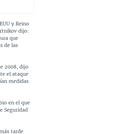
 EEUU y Reino
rtnikov dijo:
tura que
s de las
e 2008, dijo
te el ataque
rían medidas
io en el que
de Seguridad
 más tarde