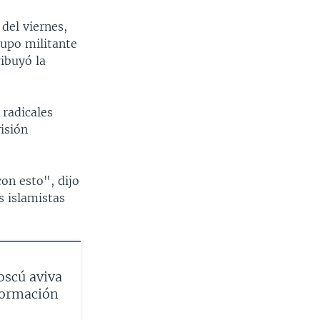
del viernes,
rupo militante
ribuyó la
 radicales
visión
on esto", dijo
s islamistas
oscú aviva
formación