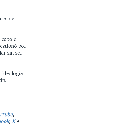
les del
 cabo el
uestionó por
ar sin ser
 ideología
in.
uTube
,
book
,
X
e