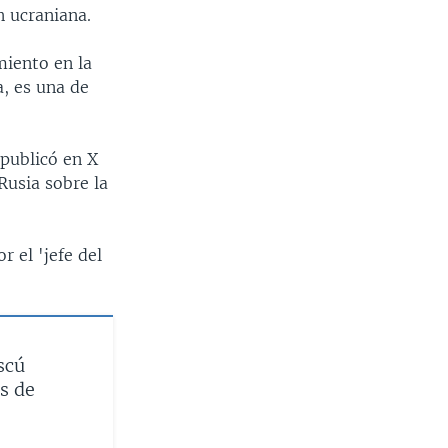
n ucraniana.
miento en la
a, es una de
 publicó en X
Rusia sobre la
 el 'jefe del
scú
s de