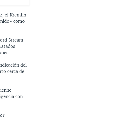
2, el Kremlin
 Unido- como
Nord Stream
 Estados
ones.
ndicación del
rto cerca de
rienne
igencia con
por