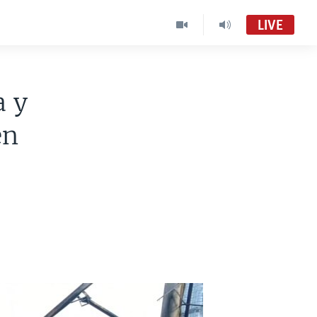
LIVE
a y
en