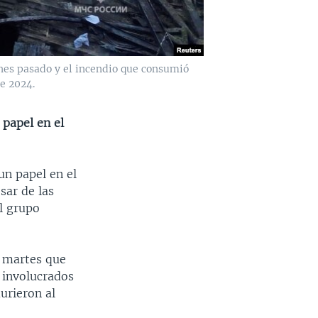
rnes pasado y el incendio que consumió
e 2024.
 papel en el
un papel en el
sar de las
l grupo
e martes que
 involucrados
urieron al