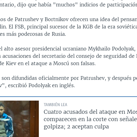
tario, dijo que había "muchos" indicios de participació
os de Patrushev y Bortnikov ofrecen una idea del pensa
lin. El FSB, principal sucesor de la KGB de la era soviétic
nes más poderosas de Rusia.
el alto asesor presidencial ucraniano Mykhailo Podolyak,
 acusaciones del secretario del consejo de seguridad de 
de Kiev en el ataque a Moscú son falsas.
son difundidas oficialmente por Patrushev, y después por
", escribió Podolyak en inglés.
TAMBIÉN LEA
Cuatro acusados del ataque en Mo
comparecen en la corte con señale
golpiza; 2 aceptan culpa