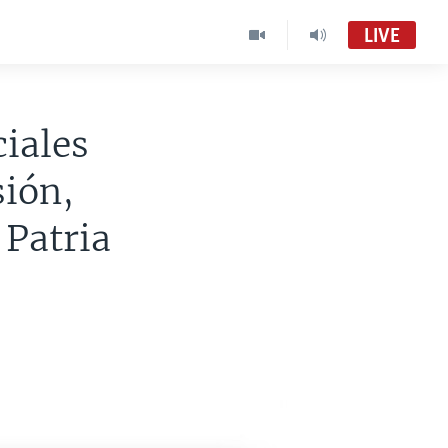
LIVE
ciales
sión,
 Patria