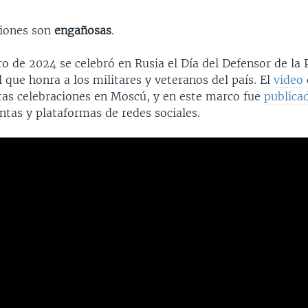
ciones son
engañosas
.
ro de 2024 se celebró en Rusia el Día del Defensor de la 
l que honra a los militares y veteranos del país. El
video
tas celebraciones en Moscú, y en este marco fue
publica
ntas y plataformas de redes sociales.