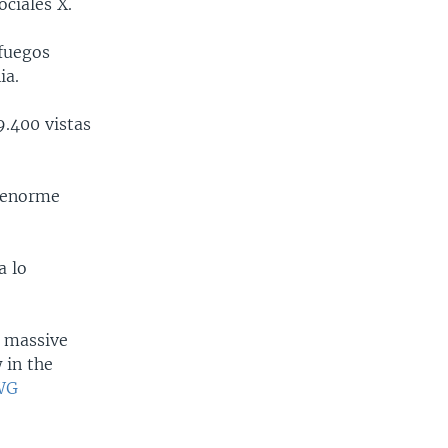
ociales X.
 fuegos
ia.
9.400 vistas
n enorme
a lo
a massive
 in the
WG