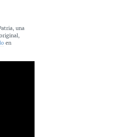
Patria, una
original,
do
en