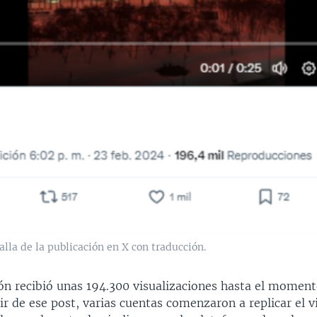
lla de la publicación en X con traducción.
ón recibió unas 194.300 visualizaciones hasta el moment
tir de ese post, varias cuentas comenzaron a replicar el 