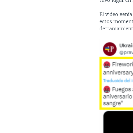
tuvo lugar en 
El video vení
estos momentos
derramamient