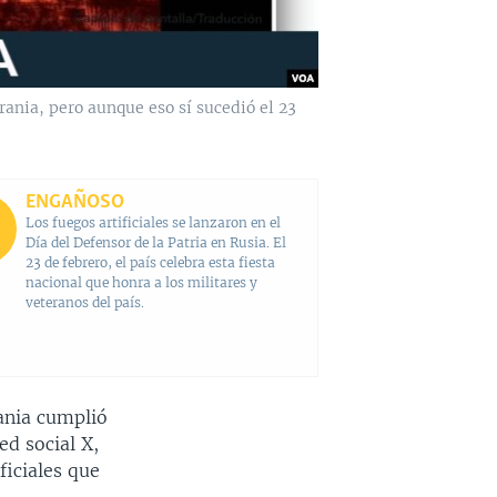
rania, pero aunque eso sí sucedió el 23
ENGAÑOSO
Los fuegos artificiales se lanzaron en el
Día del Defensor de la Patria en Rusia. El
23 de febrero, el país celebra esta fiesta
nacional que honra a los militares y
veteranos del país.
rania cumplió
ed social X,
ficiales que