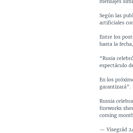
mensajes simil
Según las pub
artificiales c
Entre los pos
hasta la fech
“Rusia celebr
espectáculo de
En los próxim
garantizará”.
Russia celebra
fireworks sho
coming months
— Visegrád 2