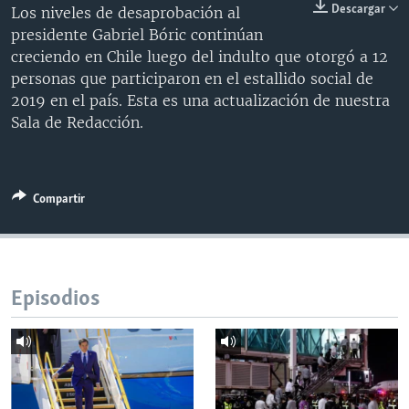
Descargar
Los niveles de desaprobación al
MULTIMEDIA
VENEZUELA
NICARAGUA
ECONOMÍA
presidente Gabriel Bóric continúan
PROGRAMAS TV
BRASIL
ENTRETENIMIENTO Y CULTURA
VIDEOS
creciendo en Chile luego del indulto que otorgó a 12
personas que participaron en el estallido social de
RADIO
TECNOLOGÍA
FOTOGRAFÍA
EL MUNDO AL DÍA
2019 en el país. Esta es una actualización de nuestra
DIRECT
DEPORTES
AUDIOS
FORO INTERAMERICANO
AVANCE INFORMATIVO
Sala de Redacción.
DOCUMENTALES DE LA VOA
CIENCIA Y SALUD
VISIÓN 360
AUDIONOTICIAS
LAS CLAVES
BUENOS DÍAS AMÉRICA
Learning English
Compartir
PANORAMA
ESTADOS UNIDOS AL DÍA
SÍGANOS
EL MUNDO AL DÍA [RADIO]
FORO [RADIO]
Episodios
DEPORTIVO INTERNACIONAL
Idiomas
NOTA ECONÓMICA
ENTRETENIMIENTO