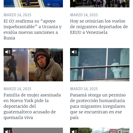
MARZO 14, 2025
MARZO 14, 2025
El G7 reafirma su “apoyo
Hoy se reinician los vuelos
inquebrantable” a Ucrania y
de migrantes deportados de
evalúa nuevas sanciones a
EEUU a Venezuela
Rusia
MARZO 14, 2025
MARZO 14, 2025
Familia de mujer asesinada
Panamá otorga un permiso
en Nueva York pide la
de protección humanitaria
deportación del
para migrantes irregulares
guatemalteco acusado de
que se encuentran en ese
quemarla viva
país