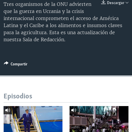
Descargar
Tres organismos de la ONU advierten
MULTIMEDIA
VENEZUELA
NICARAGUA
ECONOMÍA
que la guerra en Ucrania y la crisis
PROGRAMAS TV
BRASIL
ENTRETENIMIENTO Y CULTURA
VIDEOS
internacional comprometen el acceso de América
Latina y el Caribe a los alimentos e insumos claves
RADIO
TECNOLOGÍA
FOTOGRAFÍA
EL MUNDO AL DÍA
para la agricultura. Esta es una actualización de
DIRECT
DEPORTES
AUDIOS
FORO INTERAMERICANO
AVANCE INFORMATIVO
nuestra Sala de Redacción.
DOCUMENTALES DE LA VOA
CIENCIA Y SALUD
VISIÓN 360
AUDIONOTICIAS
LAS CLAVES
BUENOS DÍAS AMÉRICA
Learning English
Compartir
PANORAMA
ESTADOS UNIDOS AL DÍA
SÍGANOS
EL MUNDO AL DÍA [RADIO]
FORO [RADIO]
Episodios
DEPORTIVO INTERNACIONAL
Idiomas
NOTA ECONÓMICA
ENTRETENIMIENTO