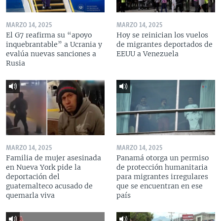
MARZO 14, 2025
MARZO 14, 2025
El G7 reafirma su “apoyo
Hoy se reinician los vuelos
inquebrantable” a Ucrania y
de migrantes deportados de
evalúa nuevas sanciones a
EEUU a Venezuela
Rusia
MARZO 14, 2025
MARZO 14, 2025
Familia de mujer asesinada
Panamá otorga un permiso
en Nueva York pide la
de protección humanitaria
deportación del
para migrantes irregulares
guatemalteco acusado de
que se encuentran en ese
quemarla viva
país