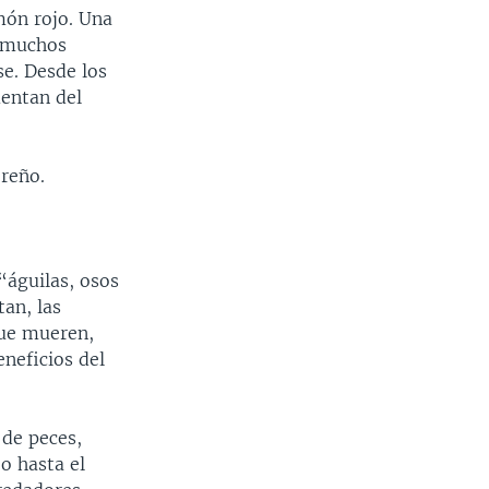
món rojo. Una
y muchos
se. Desde los
mentan del
ereño.
“águilas, osos
an, las
 que mueren,
neficios del
 de peces,
o hasta el