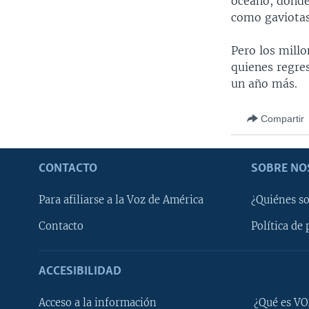
océano, donde
como gaviotas,
Pero los mill
quienes regre
un año más.
Compartir
CONTACTO
SOBRE NO
Para afiliarse a la Voz de América
¿Quiénes s
Contacto
Política de 
ACCESIBILIDAD
Learning English
Acceso a la información
¿Qué es VO