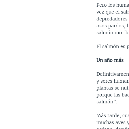
Pero los huma
vez que el sa
depredadores d
osos pardos, h
salmón morib
El salmón es p
Un año más
Definitivament
y seres human
plantas se nut
porque las bac
salmón”.
Más tarde, cu
muchas aves y 