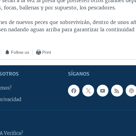
 serán a la vez la presa que prefieren otros grandes de
 focas, ballenas y por supuesto, los pescadores.
ones de nuevos peces que sobrevivirán, dentro de unos a
sen nadando aguas arriba para garantizar la continuidad 
Follow us
Print
SOTROS
SÍGANOS
omos?
privacidad
A Verifica?