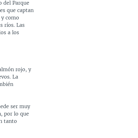
o del Parque
nes que captan
s y como
s ríos. Las
os a los
almón rojo, y
evos. La
ambién
uede ser muy
, por lo que
n tanto