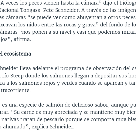
A veces los peces vienen hasta la cámara” dijo el biólog
Nacional Tongass, Pete Schneider. A través de las imáge
las cámaras “se puede ver como ahuyentan a otros pece
xcavan los nidos entre las rocas y grava” del fondo de lo
cámaras “nos ponen a su nivel y casi que podemos mirarl
jos”, afirma.
el ecosistema
hneider lleva adelante el programa de observación del s
 río Steep donde los salmones llegan a depositar sus hu
a a los salmones rojos y verdes cuando se aparean y t
tracorriente.
o es una especie de salmón de delicioso sabor, aunque p
turar. “Su carne es muy apreciada y se mantiene muy bien
 nativas tratan de pescarlo porque se comporta muy bie
 ahumado”, explica Schneider.