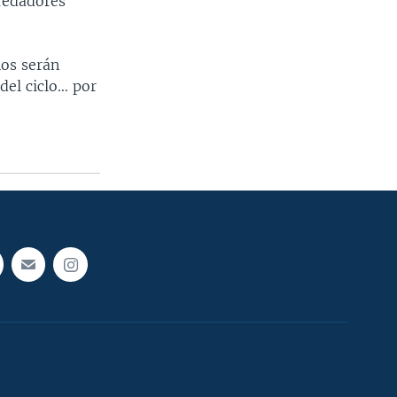
predadores
ños serán
del ciclo… por