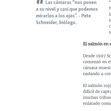
“
Las cámaras “nos ponen
a su nivel y casi que podemos
mirarlos a los ojos”. - Pete
e
Schneider, biólogo.
o
El salmón en 
Desde 1997 Sc
comenzó en el
cámara muestr
nadando a con
El salmón roj
difícil de cap
muchas tribus
enlatado como