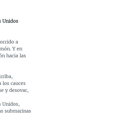
s Unidos
orrido a
lmón. Y en
ón hacia las
rriba,
a los cauces
se y desovar,
s Unidos,
as submarinas