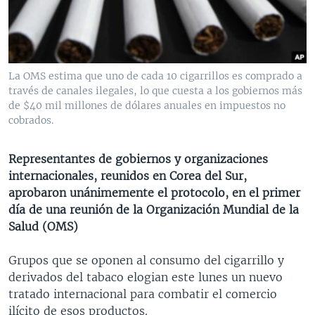
MULTIMEDIA
VENEZUELA
NICARAGUA
ECONOMÍA
PROGRAMAS TV
BRASIL
ENTRETENIMIENTO Y CULTURA
VIDEOS
RADIO
TECNOLOGÍA
FOTOGRAFÍA
EL MUNDO AL DÍA
La OMS estima que uno de cada 10 cigarrillos es comprado a
DIRECT
DEPORTES
AUDIOS
FORO INTERAMERICANO
AVANCE INFORMATIVO
través de canales ilegales, lo que cuesta a los gobiernos más
de $40 mil millones de dólares anuales en impuestos no
DOCUMENTALES DE LA VOA
CIENCIA Y SALUD
VISIÓN 360
AUDIONOTICIAS
cobrados.
LAS CLAVES
BUENOS DÍAS AMÉRICA
Learning English
Representantes de gobiernos y organizaciones
PANORAMA
ESTADOS UNIDOS AL DÍA
internacionales, reunidos en Corea del Sur,
SÍGANOS
EL MUNDO AL DÍA [RADIO]
aprobaron unánimemente el protocolo, en el primer
día de una reunión de la Organización Mundial de la
FORO [RADIO]
Salud (OMS)
DEPORTIVO INTERNACIONAL
Idiomas
Grupos que se oponen al consumo del cigarrillo y
NOTA ECONÓMICA
derivados del tabaco elogian este lunes un nuevo
ENTRETENIMIENTO
tratado internacional para combatir el comercio
ilícito de esos productos.