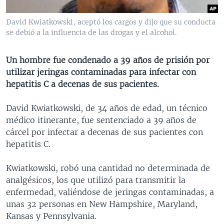
MULTIMEDIA
VENEZUELA
NICARAGUA
ECONOMÍA
David Kwiatkowski, aceptó los cargos y dijo que su conducta
PROGRAMAS TV
BRASIL
ENTRETENIMIENTO Y CULTURA
VIDEOS
se debió a la influencia de las drogas y el alcohol.
RADIO
TECNOLOGÍA
FOTOGRAFÍA
EL MUNDO AL DÍA
Un hombre fue condenado a 39 años de prisión por
DIRECT
DEPORTES
AUDIOS
FORO INTERAMERICANO
AVANCE INFORMATIVO
utilizar jeringas contaminadas para infectar con
DOCUMENTALES DE LA VOA
CIENCIA Y SALUD
VISIÓN 360
AUDIONOTICIAS
hepatitis C a decenas de sus pacientes.
LAS CLAVES
BUENOS DÍAS AMÉRICA
David Kwiatkowski, de 34 años de edad, un técnico
Learning English
PANORAMA
ESTADOS UNIDOS AL DÍA
médico itinerante, fue sentenciado a 39 años de
cárcel por infectar a decenas de sus pacientes con
SÍGANOS
EL MUNDO AL DÍA [RADIO]
hepatitis C.
FORO [RADIO]
Kwiatkowski, robó una cantidad no determinada de
DEPORTIVO INTERNACIONAL
analgésicos, los que utilizó para transmitir la
Idiomas
NOTA ECONÓMICA
enfermedad, valiéndose de jeringas contaminadas, a
unas 32 personas en New Hampshire, Maryland,
ENTRETENIMIENTO
Kansas y Pennsylvania.