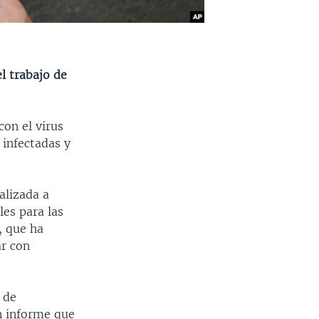
l trabajo de
on el virus
 infectadas y
alizada a
es para las
, que ha
ar con
 de
n informe que