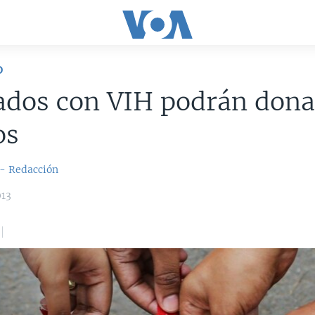
D
ados con VIH podrán dona
os
 - Redacción
013