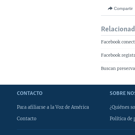
Compartir
Relaciona
Facebook conect
Facebook regist
Buscan preserv
CONTACTO
SOBRE NO
Para afiliarse a la Voz de América
¿Quiénes s
Contacto
Política de 