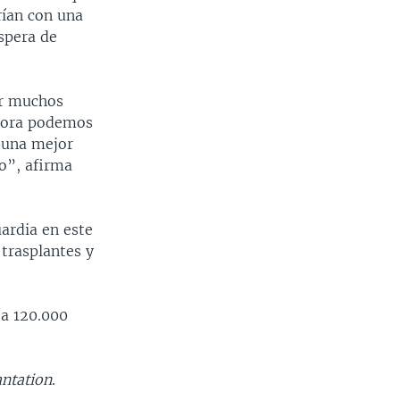
rían con una
spera de
or muchos
ahora podemos
n una mejor
io”, afirma
ardia en este
 trasplantes y
 a 120.000
antation
.