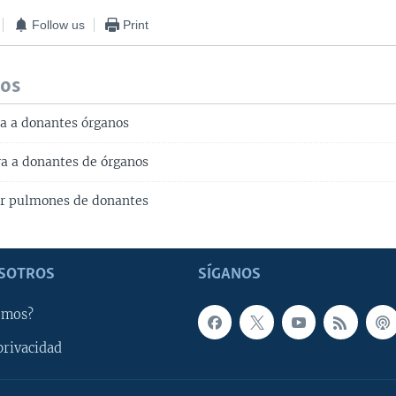
Follow us
Print
dos
a a donantes órganos
ra a donantes de órganos
ar pulmones de donantes
SOTROS
SÍGANOS
omos?
privacidad