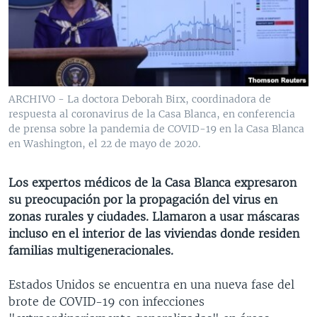
MULTIMEDIA
VENEZUELA
NICARAGUA
ECONOMÍA
PROGRAMAS TV
BRASIL
ENTRETENIMIENTO Y CULTURA
VIDEOS
RADIO
TECNOLOGÍA
FOTOGRAFÍA
EL MUNDO AL DÍA
DIRECT
DEPORTES
AUDIOS
FORO INTERAMERICANO
AVANCE INFORMATIVO
ARCHIVO - La doctora Deborah Birx, coordinadora de
respuesta al coronavirus de la Casa Blanca, en conferencia
DOCUMENTALES DE LA VOA
CIENCIA Y SALUD
VISIÓN 360
AUDIONOTICIAS
de prensa sobre la pandemia de COVID-19 en la Casa Blanca
LAS CLAVES
BUENOS DÍAS AMÉRICA
en Washington, el 22 de mayo de 2020.
Learning English
PANORAMA
ESTADOS UNIDOS AL DÍA
Los expertos médicos de la Casa Blanca expresaron
SÍGANOS
EL MUNDO AL DÍA [RADIO]
su preocupación por la propagación del virus en
zonas rurales y ciudades. Llamaron a usar máscaras
FORO [RADIO]
incluso en el interior de las viviendas donde residen
DEPORTIVO INTERNACIONAL
familias multigeneracionales.
Idiomas
NOTA ECONÓMICA
Estados Unidos se encuentra en una nueva fase del
ENTRETENIMIENTO
brote de COVID-19 con infecciones