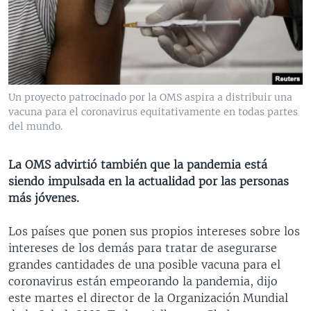
MULTIMEDIA
VENEZUELA
NICARAGUA
ECONOMÍA
PROGRAMAS TV
BRASIL
ENTRETENIMIENTO Y CULTURA
VIDEOS
RADIO
TECNOLOGÍA
FOTOGRAFÍA
EL MUNDO AL DÍA
DIRECT
DEPORTES
AUDIOS
FORO INTERAMERICANO
AVANCE INFORMATIVO
Un proyecto patrocinado por la OMS aspira a distribuir una
vacuna para el coronavirus equitativamente en todas partes
DOCUMENTALES DE LA VOA
CIENCIA Y SALUD
VISIÓN 360
AUDIONOTICIAS
del mundo.
LAS CLAVES
BUENOS DÍAS AMÉRICA
Learning English
PANORAMA
ESTADOS UNIDOS AL DÍA
La OMS advirtió también que la pandemia está
siendo impulsada en la actualidad por las personas
SÍGANOS
EL MUNDO AL DÍA [RADIO]
más jóvenes.
FORO [RADIO]
Los países que ponen sus propios intereses sobre los
DEPORTIVO INTERNACIONAL
intereses de los demás para tratar de asegurarse
Idiomas
NOTA ECONÓMICA
grandes cantidades de una posible vacuna para el
coronavirus están empeorando la pandemia, dijo
ENTRETENIMIENTO
este martes el director de la Organización Mundial