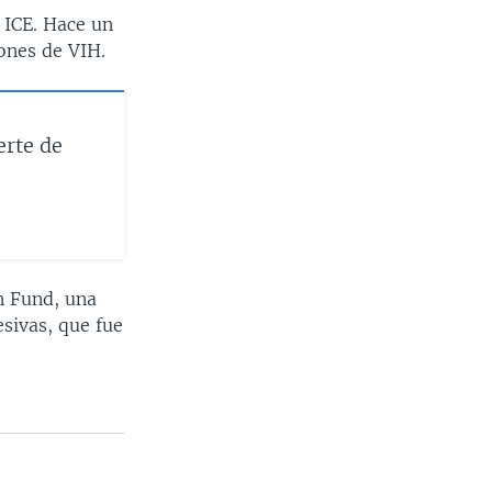
 ICE. Hace un
ones de VIH.
erte de
n Fund, una
sivas, que fue