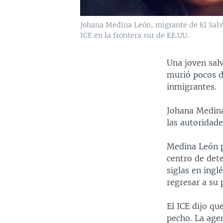
Johana Medina León, migrante de El Salva
ICE en la frontera sur de EE.UU.
Una joven sal
murió pocos d
inmigrantes.
Johana Medina
las autoridade
Medina León pi
centro de det
siglas en ingl
regresar a su 
El ICE dijo qu
pecho. La agen