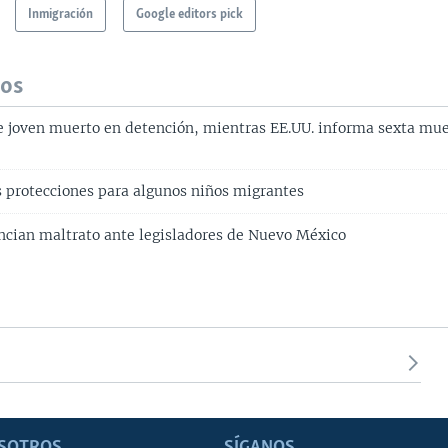
Inmigración
Google editors pick
dos
e joven muerto en detención, mientras EE.UU. informa sexta mu
as protecciones para algunos niños migrantes
cian maltrato ante legisladores de Nuevo México
SOTROS
SÍGANOS