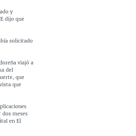
dado y
E dijo que
bía solicitado
doreña viajó a
sa del
uerte, que
vista que
plicaciones
r dos meses
tal en El