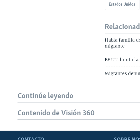
Estados Unidos
Relaciona
Habla familia d
migrante
EE.UU. limita l
Migrantes denun
Continúe leyendo
Contenido de Visión 360
CONTACTO
SOBRE NO