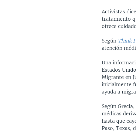
Activistas di
tratamiento qu
ofrece cuidado
Según
Think P
atención médi
Una informaci
Estados Unido
Migrante en J
inicialmente f
ayuda a migra
Según Grecia,
médicas deriv
hasta que cay
Paso, Texas, d