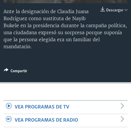
MULTIMEDIA
VENEZUELA
NICARAGUA
ECONOMÍA
Descargar
Ante la designación de Claudia Juana
PROGRAMAS TV
BRASIL
ENTRETENIMIENTO Y CULTURA
VIDEOS
Rodríguez como sustituta de Nayib
Bukele en la presidencia durante la campaña política,
RADIO
TECNOLOGÍA
FOTOGRAFÍA
EL MUNDO AL DÍA
una ciudadana expresó su sorpresa porque suponía
DIRECT
DEPORTES
AUDIOS
FORO INTERAMERICANO
AVANCE INFORMATIVO
que la persona elegida era un familiar del
mandatario.
DOCUMENTALES DE LA VOA
CIENCIA Y SALUD
VISIÓN 360
AUDIONOTICIAS
LAS CLAVES
BUENOS DÍAS AMÉRICA
Learning English
PANORAMA
ESTADOS UNIDOS AL DÍA
Compartir
SÍGANOS
EL MUNDO AL DÍA [RADIO]
FORO [RADIO]
DEPORTIVO INTERNACIONAL
Idiomas
VEA PROGRAMAS DE TV
NOTA ECONÓMICA
VEA PROGRAMAS DE RADIO
ENTRETENIMIENTO