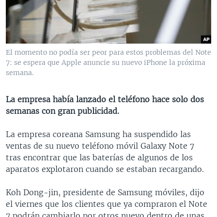
MULTIMEDIA
VENEZUELA
NICARAGUA
ECONOMÍA
PROGRAMAS TV
BRASIL
ENTRETENIMIENTO Y CULTURA
VIDEOS
RADIO
TECNOLOGÍA
FOTOGRAFÍA
EL MUNDO AL DÍA
El momento no podía ser peor para estos problemas del Note
DIRECT
DEPORTES
AUDIOS
FORO INTERAMERICANO
AVANCE INFORMATIVO
7: se espera que Apple anuncie su nuevo iPhone la próxima
semana.
DOCUMENTALES DE LA VOA
CIENCIA Y SALUD
VISIÓN 360
AUDIONOTICIAS
LAS CLAVES
BUENOS DÍAS AMÉRICA
La empresa había lanzado el teléfono hace solo dos
Learning English
semanas con gran publicidad.
PANORAMA
ESTADOS UNIDOS AL DÍA
SÍGANOS
EL MUNDO AL DÍA [RADIO]
La empresa coreana Samsung ha suspendido las
ventas de su nuevo teléfono móvil Galaxy Note 7
FORO [RADIO]
tras encontrar que las baterías de algunos de los
DEPORTIVO INTERNACIONAL
aparatos explotaron cuando se estaban recargando.
Idiomas
NOTA ECONÓMICA
Koh Dong-jin, presidente de Samsung móviles, dijo
ENTRETENIMIENTO
el viernes que los clientes que ya compraron el Note
7 podrán cambiarlo por otros nuevo dentro de unas