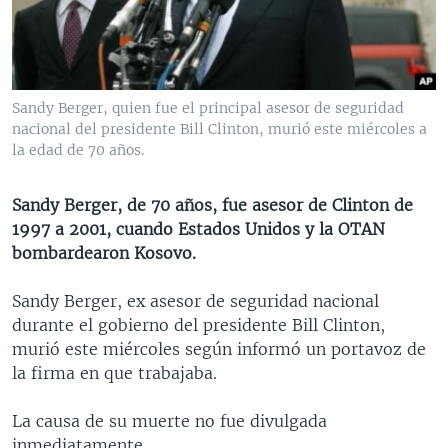
MULTIMEDIA
VENEZUELA
NICARAGUA
ECONOMÍA
PROGRAMAS TV
BRASIL
ENTRETENIMIENTO Y CULTURA
VIDEOS
RADIO
TECNOLOGÍA
FOTOGRAFÍA
EL MUNDO AL DÍA
Sandy Berger, quien fue el principal asesor de seguridad
DIRECT
DEPORTES
AUDIOS
FORO INTERAMERICANO
AVANCE INFORMATIVO
nacional del presidente Bill Clinton, murió este miércoles a
la edad de 70 años.
DOCUMENTALES DE LA VOA
CIENCIA Y SALUD
VISIÓN 360
AUDIONOTICIAS
LAS CLAVES
BUENOS DÍAS AMÉRICA
Sandy Berger, de 70 años, fue asesor de Clinton de
Learning English
1997 a 2001, cuando Estados Unidos y la OTAN
PANORAMA
ESTADOS UNIDOS AL DÍA
bombardearon Kosovo.
SÍGANOS
EL MUNDO AL DÍA [RADIO]
Sandy Berger, ex asesor de seguridad nacional
FORO [RADIO]
durante el gobierno del presidente Bill Clinton,
DEPORTIVO INTERNACIONAL
murió este miércoles según informó un portavoz de
Idiomas
la firma en que trabajaba.
NOTA ECONÓMICA
ENTRETENIMIENTO
La causa de su muerte no fue divulgada
inmediatamente.