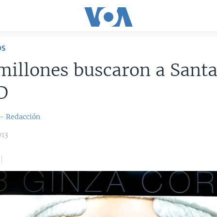
OS
millones buscaron a Santa
D
 - Redacción
013