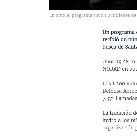
En 2012 el programa tuvo 1,2 millones de
Un programa d
recibió un nú
busca de Santa
Unos 19.58 mil
NORAD en busc
Los 1.200 vol
Defensa Aeroe
7.371 llamadas
La tradición d
invitó a los n
organización 