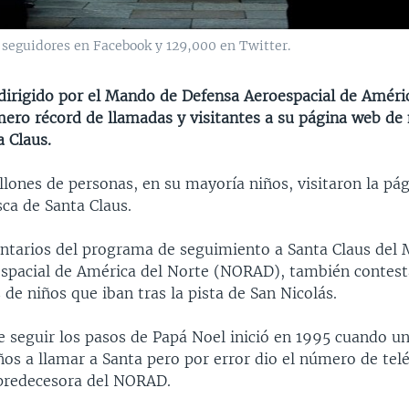
 seguidores en Facebook y 129,000 en Twitter.
irigido por el Mando de Defensa Aeroespacial de Améri
mero récord de llamadas y visitantes a su página web de
 Claus.
lones de personas, en su mayoría niños, visitaron la pá
a de Santa Claus.
untarios del programa de seguimiento a Santa Claus del
spacial de América del Norte (NORAD), también contes
 de niños que iban tras la pista de San Nicolás.
e seguir los pasos de Papá Noel inició en 1995 cuando un 
iños a llamar a Santa pero por error dio el número de tel
predecesora del NORAD.