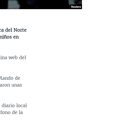
ca del Norte
 niños en
gina web del
 Mando de
taron unas
diario local
éfono de la