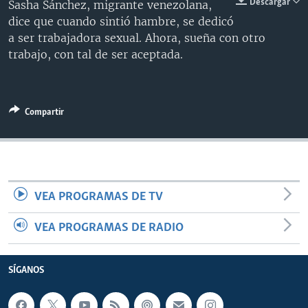
Descargar
Sasha Sánchez, migrante venezolana,
MULTIMEDIA
VENEZUELA
NICARAGUA
ECONOMÍA
dice que cuando sintió hambre, se dedicó
a ser trabajadora sexual. Ahora, sueña con otro
PROGRAMAS TV
BRASIL
ENTRETENIMIENTO Y CULTURA
VIDEOS
trabajo, con tal de ser aceptada.
RADIO
TECNOLOGÍA
FOTOGRAFÍA
EL MUNDO AL DÍA
DIRECT
DEPORTES
AUDIOS
FORO INTERAMERICANO
AVANCE INFORMATIVO
DOCUMENTALES DE LA VOA
CIENCIA Y SALUD
VISIÓN 360
AUDIONOTICIAS
Compartir
LAS CLAVES
BUENOS DÍAS AMÉRICA
Learning English
PANORAMA
ESTADOS UNIDOS AL DÍA
SÍGANOS
EL MUNDO AL DÍA [RADIO]
VEA PROGRAMAS DE TV
FORO [RADIO]
VEA PROGRAMAS DE RADIO
DEPORTIVO INTERNACIONAL
Idiomas
NOTA ECONÓMICA
SÍGANOS
ENTRETENIMIENTO