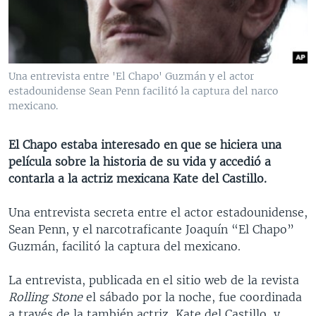
MULTIMEDIA
VENEZUELA
NICARAGUA
ECONOMÍA
PROGRAMAS TV
BRASIL
ENTRETENIMIENTO Y CULTURA
VIDEOS
RADIO
TECNOLOGÍA
FOTOGRAFÍA
EL MUNDO AL DÍA
Una entrevista entre 'El Chapo' Guzmán y el actor
DIRECT
DEPORTES
AUDIOS
FORO INTERAMERICANO
AVANCE INFORMATIVO
estadounidense Sean Penn facilitó la captura del narco
mexicano.
DOCUMENTALES DE LA VOA
CIENCIA Y SALUD
VISIÓN 360
AUDIONOTICIAS
LAS CLAVES
BUENOS DÍAS AMÉRICA
El Chapo estaba interesado en que se hiciera una
Learning English
película sobre la historia de su vida y accedió a
PANORAMA
ESTADOS UNIDOS AL DÍA
contarla a la actriz mexicana Kate del Castillo.
SÍGANOS
EL MUNDO AL DÍA [RADIO]
Una entrevista secreta entre el actor estadounidense,
FORO [RADIO]
Sean Penn, y el narcotraficante Joaquín “El Chapo”
DEPORTIVO INTERNACIONAL
Guzmán, facilitó la captura del mexicano.
Idiomas
NOTA ECONÓMICA
La entrevista, publicada en el sitio web de la revista
ENTRETENIMIENTO
Rolling Stone
el sábado por la noche, fue coordinada
a través de la también actriz, Kate del Castillo, y