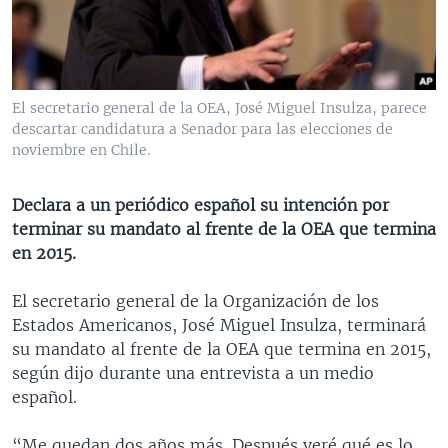
MULTIMEDIA
VENEZUELA
NICARAGUA
ECONOMÍA
PROGRAMAS TV
BRASIL
ENTRETENIMIENTO Y CULTURA
VIDEOS
RADIO
TECNOLOGÍA
FOTOGRAFÍA
EL MUNDO AL DÍA
El secretario general de la OEA, José Miguel Insulza, parece
DIRECT
DEPORTES
AUDIOS
FORO INTERAMERICANO
AVANCE INFORMATIVO
descartar candidatura a Senador para las elecciones de
noviembre en Chile.
DOCUMENTALES DE LA VOA
CIENCIA Y SALUD
VISIÓN 360
AUDIONOTICIAS
LAS CLAVES
BUENOS DÍAS AMÉRICA
Declara a un periódico español su intención por
Learning English
terminar su mandato al frente de la OEA que termina
PANORAMA
ESTADOS UNIDOS AL DÍA
en 2015.
SÍGANOS
EL MUNDO AL DÍA [RADIO]
El secretario general de la Organización de los
FORO [RADIO]
Estados Americanos, José Miguel Insulza, terminará
DEPORTIVO INTERNACIONAL
su mandato al frente de la OEA que termina en 2015,
Idiomas
según dijo durante una entrevista a un medio
NOTA ECONÓMICA
español.
ENTRETENIMIENTO
“Me quedan dos años más. Después veré qué es lo