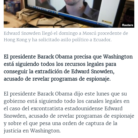
MULTIMEDIA
VENEZUELA
NICARAGUA
ECONOMÍA
PROGRAMAS TV
BRASIL
ENTRETENIMIENTO Y CULTURA
VIDEOS
RADIO
TECNOLOGÍA
FOTOGRAFÍA
EL MUNDO AL DÍA
Edward Snowden llegó el domingo a Moscú procedente de
DIRECT
DEPORTES
AUDIOS
FORO INTERAMERICANO
AVANCE INFORMATIVO
Hong Kong y ha solicitado asilo político a Ecuador.
DOCUMENTALES DE LA VOA
CIENCIA Y SALUD
VISIÓN 360
AUDIONOTICIAS
El presidente Barack Obama precisa que Washington
LAS CLAVES
BUENOS DÍAS AMÉRICA
está siguiendo todos los recursos legales para
Learning English
conseguir la extradición de Edward Snowden,
PANORAMA
ESTADOS UNIDOS AL DÍA
acusado de revelar programas de espionaje.
SÍGANOS
EL MUNDO AL DÍA [RADIO]
El presidente Barack Obama dijo este lunes que su
FORO [RADIO]
gobierno está siguiendo todo los canales legales en
DEPORTIVO INTERNACIONAL
el caso del excontratista estadounidense Edward
Idiomas
Snowden, acusado de revelar programas de espionaje
NOTA ECONÓMICA
y sobre el que pesa una orden de captura de la
ENTRETENIMIENTO
justicia en Washington.