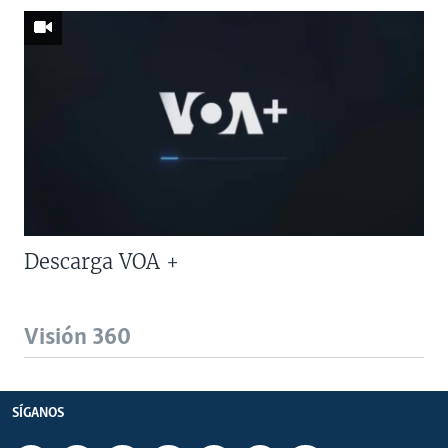
Descarga VOA +
Visión 360
SÍGANOS