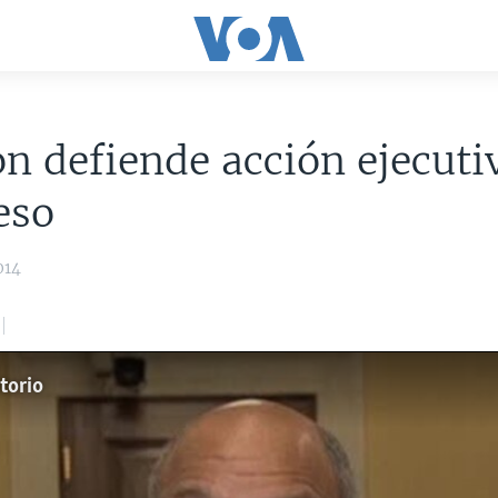
n defiende acción ejecuti
eso
014
torio