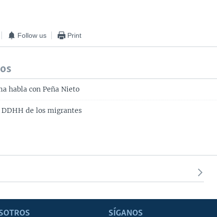
Follow us
Print
dos
a habla con Peña Nieto
r DDHH de los migrantes
SOTROS
SÍGANOS