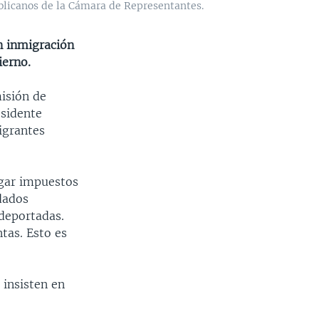
ublicanos de la Cámara de Representantes.
INSERTAR
SHARE
n inmigración
ierno.
misión de
esidente
igrantes
agar impuestos
dados
 deportadas.
tas. Esto es
 insisten en