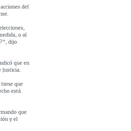
 acciones del
nse.
elecciones,
medida, o al
?”, dijo
indicó que en
Justicia.
 tiene que
echo está
irmando que
ión y el