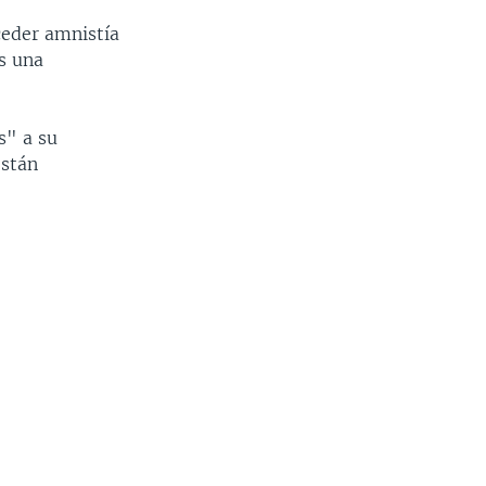
ceder amnistía
es una
s" a su
están