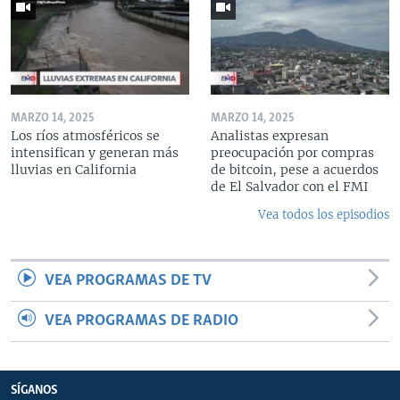
MARZO 14, 2025
MARZO 14, 2025
Los ríos atmosféricos se
Analistas expresan
intensifican y generan más
preocupación por compras
lluvias en California
de bitcoin, pese a acuerdos
de El Salvador con el FMI
Vea todos los episodios
VEA PROGRAMAS DE TV
VEA PROGRAMAS DE RADIO
SÍGANOS