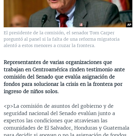
MULTIMEDIA
VENEZUELA
NICARAGUA
ECONOMÍA
PROGRAMAS TV
BRASIL
ENTRETENIMIENTO Y CULTURA
VIDEOS
RADIO
TECNOLOGÍA
FOTOGRAFÍA
EL MUNDO AL DÍA
El presidente de la comisión, el senador Tom Carper
DIRECT
DEPORTES
AUDIOS
FORO INTERAMERICANO
AVANCE INFORMATIVO
preguntó al panel si la falta de una reforma migratoria
alentó a estos menores a cruzar la frontera.
DOCUMENTALES DE LA VOA
CIENCIA Y SALUD
VISIÓN 360
AUDIONOTICIAS
LAS CLAVES
BUENOS DÍAS AMÉRICA
Representantes de varias organizaciones que
Learning English
trabajan en Centroamérica rinden testimonio ante
PANORAMA
ESTADOS UNIDOS AL DÍA
comisión del Senado que evalúa asignación de
SÍGANOS
EL MUNDO AL DÍA [RADIO]
fondos para solucionar la crisis en la frontera por
ingreso de niños solos.
FORO [RADIO]
DEPORTIVO INTERNACIONAL
<p>La comisión de asuntos del gobierno y de
Idiomas
seguridad nacional del Senado evalúan junto a
NOTA ECONÓMICA
expertos las condiciones que atraviesan las
ENTRETENIMIENTO
comunidades de El Salvador, Honduras y Guatemala
para decidir si apoyan o no la asignación de fondos