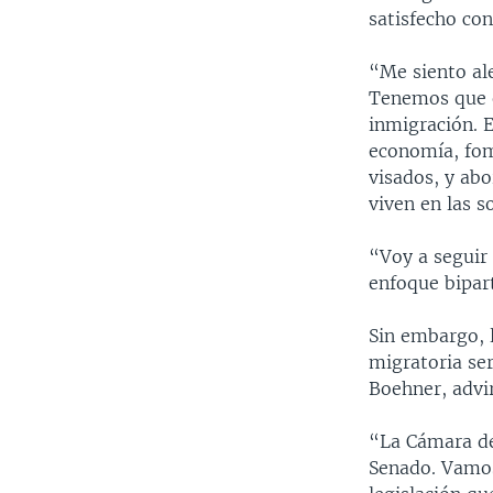
satisfecho con
“Me siento al
Tenemos que e
inmigración. E
economía, fom
visados, y ab
viven en las s
“Voy a seguir 
enfoque bipart
Sin embargo, 
migratoria ser
Boehner, advi
“La Cámara de
Senado. Vamos