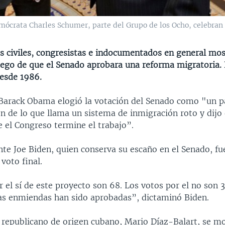
emócrata Charles Schumer, parte del Grupo de los Ocho, celebran
s civiles, congresistas e indocumentados en general mos
luego de que el Senado aprobara una reforma migratoria. 
desde 1986.
 Barack Obama elogió la votación del Senado como "un p
ión de lo que llama un sistema de inmigración roto y dijo
e el Congreso termine el trabajo”.
nte Joe Biden, quien conserva su escaño en el Senado, fu
 voto final.
 el sí de este proyecto son 68. Los votos por el no son 3
 las enmiendas han sido aprobadas”, dictaminó Biden.
a republicano de origen cubano, Mario Díaz-Balart, se 