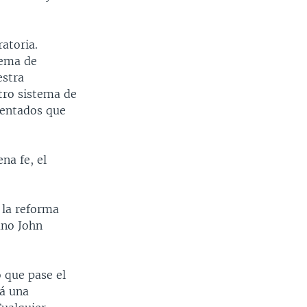
atoria.
tema de
estra
tro sistema de
mentados que
na fe, el
 la reforma
ano John
 que pase el
rá una