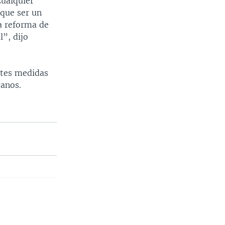
Cualquier
 que ser un
a reforma de
l”, dijo
ertes medidas
canos.