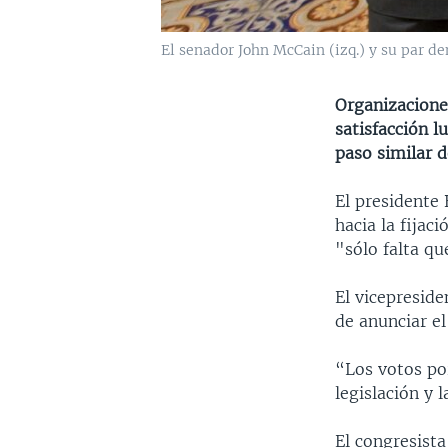
El senador John McCain (izq.) y su par d
Organizacione
satisfacción 
paso similar 
El presidente
hacia la fijac
"sólo falta qu
El vicepreside
de anunciar el
“Los votos por
legislación y
El congresist