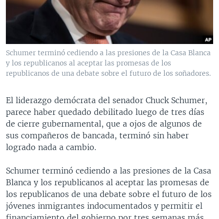
MULTIMEDIA
VENEZUELA
NICARAGUA
ECONOMÍA
PROGRAMAS TV
BRASIL
ENTRETENIMIENTO Y CULTURA
VIDEOS
RADIO
TECNOLOGÍA
FOTOGRAFÍA
EL MUNDO AL DÍA
Schumer terminó cediendo a las presiones de la Casa Blanca
DIRECT
DEPORTES
AUDIOS
FORO INTERAMERICANO
AVANCE INFORMATIVO
y los republicanos al aceptar las promesas de los
republicanos de una debate sobre el futuro de los soñadores.
DOCUMENTALES DE LA VOA
CIENCIA Y SALUD
VISIÓN 360
AUDIONOTICIAS
LAS CLAVES
BUENOS DÍAS AMÉRICA
El liderazgo demócrata del senador Chuck Schumer,
Learning English
parece haber quedado debilitado luego de tres días
PANORAMA
ESTADOS UNIDOS AL DÍA
de cierre gubernamental, que a ojos de algunos de
SÍGANOS
EL MUNDO AL DÍA [RADIO]
sus compañeros de bancada, terminó sin haber
logrado nada a cambio.
FORO [RADIO]
DEPORTIVO INTERNACIONAL
Schumer terminó cediendo a las presiones de la Casa
Idiomas
Blanca y los republicanos al aceptar las promesas de
NOTA ECONÓMICA
los republicanos de una debate sobre el futuro de los
ENTRETENIMIENTO
jóvenes inmigrantes indocumentados y permitir el
financiamiento del gobierno por tres semanas más,