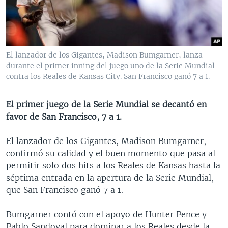
MULTIMEDIA
VENEZUELA
NICARAGUA
ECONOMÍA
PROGRAMAS TV
BRASIL
ENTRETENIMIENTO Y CULTURA
VIDEOS
RADIO
TECNOLOGÍA
FOTOGRAFÍA
EL MUNDO AL DÍA
El lanzador de los Gigantes, Madison Bumgarner, lanza
DIRECT
DEPORTES
AUDIOS
FORO INTERAMERICANO
AVANCE INFORMATIVO
durante el primer inning del juego uno de la Serie Mundial
contra los Reales de Kansas City. San Francisco ganó 7 a 1.
DOCUMENTALES DE LA VOA
CIENCIA Y SALUD
VISIÓN 360
AUDIONOTICIAS
LAS CLAVES
BUENOS DÍAS AMÉRICA
El primer juego de la Serie Mundial se decantó en
Learning English
favor de San Francisco, 7 a 1.
PANORAMA
ESTADOS UNIDOS AL DÍA
SÍGANOS
EL MUNDO AL DÍA [RADIO]
El lanzador de los Gigantes, Madison Bumgarner,
confirmó su calidad y el buen momento que pasa al
FORO [RADIO]
permitir solo dos hits a los Reales de Kansas hasta la
DEPORTIVO INTERNACIONAL
séptima entrada en la apertura de la Serie Mundial,
Idiomas
que San Francisco ganó 7 a 1.
NOTA ECONÓMICA
ENTRETENIMIENTO
Bumgarner contó con el apoyo de Hunter Pence y
Pablo Sandoval para dominar a los Reales desde la