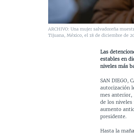
ARCHIVO: Una mujer salvadoreña muestra 
Tijuana, México, el 18 de diciembre de 2
Las detencion
estables en di
niveles más b
SAN DIEGO, 
autorización 
mes anterior,
de los niveles
aumento antic
presidente.
Hasta la maña