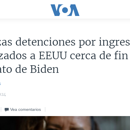
zas detenciones por ingre
zados a EEUU cerca de fin
to de Biden
s
024
Vea comentarios