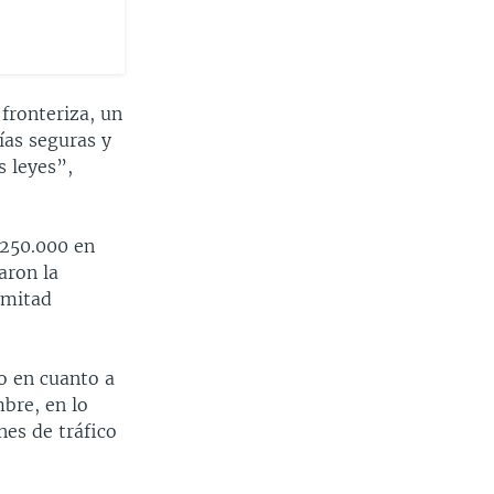
 fronteriza, un
ías seguras y
s leyes”,
 250.000 en
aron la
a mitad
o en cuanto a
bre, en lo
nes de tráfico