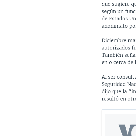
que sugiere q
según un funci
de Estados Uni
anonimato por
Diciembre mar
autorizados f
También señal
en o cerca de 
Al ser consul
Seguridad Nac
dijo que la “i
resultó en ot