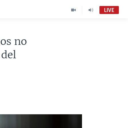
LIVE
sos no
 del