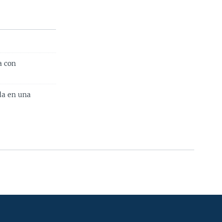
a con
da en una