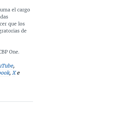
suma el cargo
idas
cer que los
gratorias de
CBP One.
uTube
,
book
,
X
e