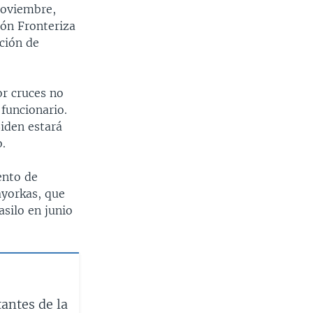
noviembre,
ión Fronteriza
ición de
or cruces no
funcionario.
iden estará
o.
ento de
ayorkas, que
asilo en junio
s
antes de la