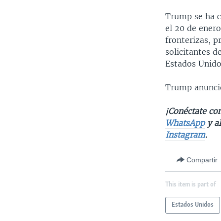
Trump se ha c
el 20 de ener
fronterizas, 
solicitantes d
Estados Unido
Trump anunció
¡Conéctate con
WhatsApp
y a
Instagram
.
Compartir
This item is part of
Estados Unidos