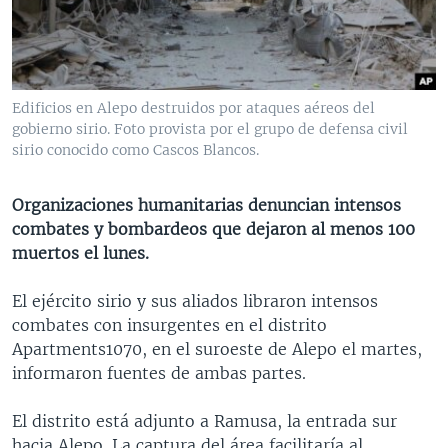
MULTIMEDIA
VENEZUELA
NICARAGUA
ECONOMÍA
PROGRAMAS TV
BRASIL
ENTRETENIMIENTO Y CULTURA
VIDEOS
RADIO
TECNOLOGÍA
FOTOGRAFÍA
EL MUNDO AL DÍA
Edificios en Alepo destruidos por ataques aéreos del
DIRECT
DEPORTES
AUDIOS
FORO INTERAMERICANO
AVANCE INFORMATIVO
gobierno sirio. Foto provista por el grupo de defensa civil
sirio conocido como Cascos Blancos.
DOCUMENTALES DE LA VOA
CIENCIA Y SALUD
VISIÓN 360
AUDIONOTICIAS
LAS CLAVES
BUENOS DÍAS AMÉRICA
Organizaciones humanitarias denuncian intensos
Learning English
combates y bombardeos que dejaron al menos 100
PANORAMA
ESTADOS UNIDOS AL DÍA
muertos el lunes.
SÍGANOS
EL MUNDO AL DÍA [RADIO]
El ejército sirio y sus aliados libraron intensos
FORO [RADIO]
combates con insurgentes en el distrito
DEPORTIVO INTERNACIONAL
Apartments1070, en el suroeste de Alepo el martes,
Idiomas
informaron fuentes de ambas partes.
NOTA ECONÓMICA
ENTRETENIMIENTO
El distrito está adjunto a Ramusa, la entrada sur
hacia Alepo. La captura del área facilitaría al