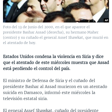
MULTIMEDIA
VENEZUELA
NICARAGUA
ECONOMÍA
PROGRAMAS TV
BRASIL
ENTRETENIMIENTO Y CULTURA
VIDEOS
RADIO
TECNOLOGÍA
FOTOGRAFÍA
EL MUNDO AL DÍA
Foto del 13 de junio del 2000, en el que aparece el
DIRECT
DEPORTES
AUDIOS
FORO INTERAMERICANO
AVANCE INFORMATIVO
presidente Bashar Assad (derecha), su hermano Maher
(centro) y su cuñado el general Assef Shawkat, que murió en
DOCUMENTALES DE LA VOA
CIENCIA Y SALUD
VISIÓN 360
AUDIONOTICIAS
el atentado de hoy.
LAS CLAVES
BUENOS DÍAS AMÉRICA
Learning English
Estados Unidos condena la violencia en Siria y dice
PANORAMA
ESTADOS UNIDOS AL DÍA
que el atentado de este miércoles muestra que Assad
SÍGANOS
EL MUNDO AL DÍA [RADIO]
está perdiendo el control del país.
FORO [RADIO]
El ministro de Defensa de Siria y el cuñado del
DEPORTIVO INTERNACIONAL
presidente Bashar al Assad murieron en un atentado
Idiomas
suicida en Damasco, informó este miércoles la
NOTA ECONÓMICA
televisión estatal siria.
ENTRETENIMIENTO
El general Assef Shawkat, cuñado del presidente