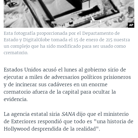
MULTIMEDIA
VENEZUELA
NICARAGUA
ECONOMÍA
PROGRAMAS TV
BRASIL
ENTRETENIMIENTO Y CULTURA
VIDEOS
RADIO
TECNOLOGÍA
FOTOGRAFÍA
EL MUNDO AL DÍA
Esta fotografía proporcionada por el Departamento de
DIRECT
DEPORTES
AUDIOS
FORO INTERAMERICANO
AVANCE INFORMATIVO
Estado y DigitalGlobe tomada el 15 de enero de 215 nuestra
un complejo que ha sido modificado para ser usado como
DOCUMENTALES DE LA VOA
CIENCIA Y SALUD
VISIÓN 360
AUDIONOTICIAS
crematorio.
LAS CLAVES
BUENOS DÍAS AMÉRICA
Learning English
Estados Unidos acusó el lunes al gobierno sirio de
PANORAMA
ESTADOS UNIDOS AL DÍA
ejecutar a miles de adversarios políticos prisioneros
SÍGANOS
EL MUNDO AL DÍA [RADIO]
y de incinerar sus cadáveres en un enorme
crematorio afuera de la capital para ocultar la
FORO [RADIO]
evidencia.
DEPORTIVO INTERNACIONAL
Idiomas
La agencia estatal siria
SANA
dijo que el ministerio
NOTA ECONÓMICA
de Exteriores respondió que todo es "una historia de
ENTRETENIMIENTO
Hollywood desprendida de la realidad".