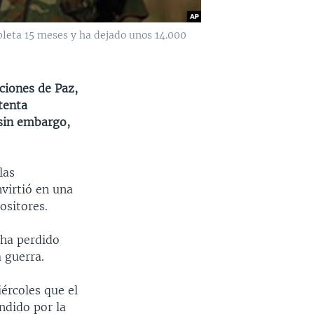
mpleta 15 meses y ha dejado unos 14.000
ciones de Paz,
tenta
 sin embargo,
las
nvirtió en una
ositores.
 ha perdido
a guerra.
iércoles que el
ndido por la