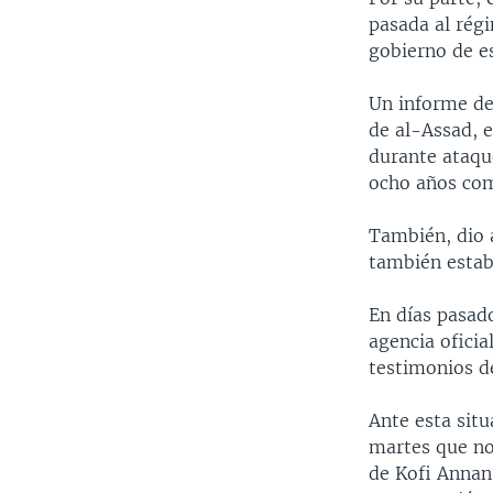
pasada al régi
gobierno de es
Un informe de
de al-Assad, 
durante ataque
ocho años co
También, dio a
también estab
En días pasado
agencia ofici
testimonios d
Ante esta situ
martes que no
de Kofi Annan