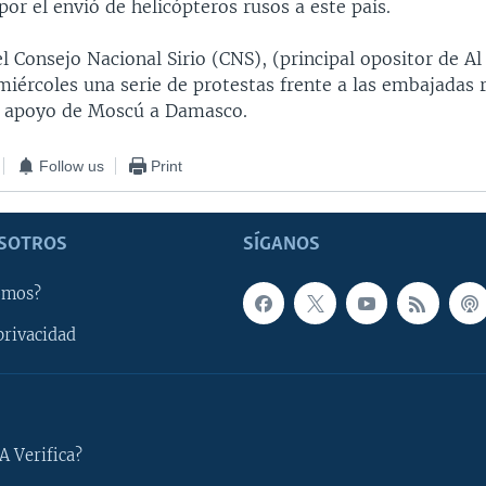
or el envió de helicópteros rusos a este país.
el Consejo Nacional Sirio (CNS), (principal opositor de Al
iércoles una serie de protestas frente a las embajadas r
l apoyo de Moscú a Damasco.
Follow us
Print
SOTROS
SÍGANOS
omos?
privacidad
A Verifica?