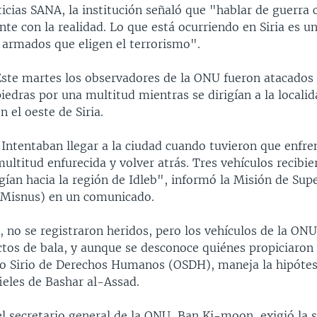
icias SANA, la institución señaló que "hablar de guerra ci
nte con la realidad. Lo que está ocurriendo en Siria es u
 armados que eligen el terrorismo".
Este martes los observadores de la ONU fueron atacados a
iedras por una multitud mientras se dirigían a la localid
n el oeste de Siria.
"Intentaban llegar a la ciudad cuando tuvieron que enfre
ultitud enfurecida y volver atrás. Tres vehículos recibi
gían hacia la región de Idleb", informó la Misión de Supe
(Misnus) en un comunicado.
, no se registraron heridos, pero los vehículos de la ONU
tos de bala, y aunque se desconoce quiénes propiciaron 
io Sirio de Derechos Humanos (OSDH), maneja la hipótes
ieles de Bashar al-Assad.
 el secretario general de la ONU, Ban Ki-moon, exigió la