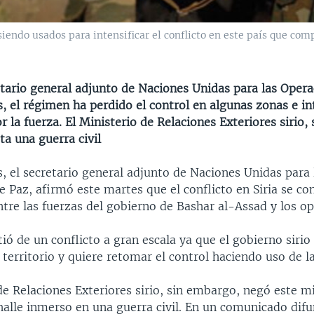
 siendo usados para intensificar el conflicto en este país que co
etario general adjunto de Naciones Unidas para las Opera
, el régimen ha perdido el control en algunas zonas e in
r la fuerza. El Ministerio de Relaciones Exteriores sirio,
ta una guerra civil
, el secretario general adjunto de Naciones Unidas para 
 Paz, afirmó este martes que el conflicto en Siria se co
entre las fuerzas del gobierno de Bashar al-Assad y los op
ió de un conflicto a gran escala ya que el gobierno sirio
 territorio y quiere retomar el control haciendo uso de l
de Relaciones Exteriores sirio, sin embargo, negó este m
halle inmerso en una guerra civil. En un comunicado difu