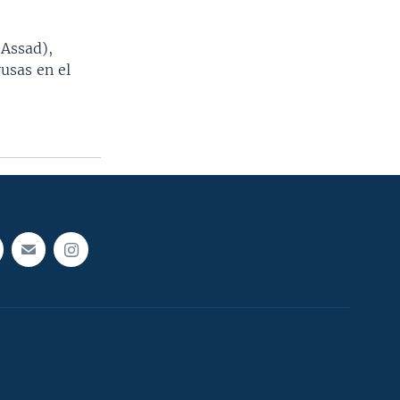
 Assad),
usas en el