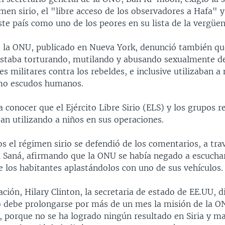
men sirio, el "libre acceso de los observadores a Hafa" y 
te país como uno de los peores en su lista de la vergüen
 la ONU, publicado en Nueva York, denunció también que
estaba torturando, mutilando y abusando sexualmente de
s militares contra los rebeldes, e inclusive utilizaban 
mo escudos humanos.
 conocer que el Ejército Libre Sirio (ELS) y los grupos r
an utilizando a niños en sus operaciones.
s el régimen sirio se defendió de los comentarios, a trav
al Saná, afirmando que la ONU se había negado a escuchar
e los habitantes aplastándolos con uno de sus vehículos.
ación, Hilary Clinton, la secretaria de estado de EE.UU, d
 debe prolongarse por más de un mes la misión de la ON
, porque no se ha logrado ningún resultado en Siria y ma