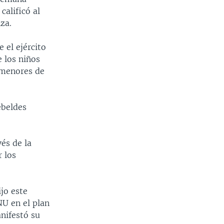
calificó al
za.
 el ejército
 los niños
a menores de
ebeldes
és de la
 los
ijo este
U en el plan
nifestó su