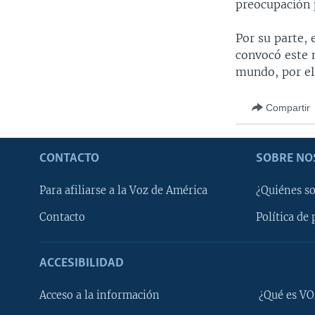
preocupación p
Por su parte, 
convocó este m
mundo, por e
Compartir
CONTACTO
SOBRE NO
Para afiliarse a la Voz de América
¿Quiénes s
Contacto
Política de 
ACCESIBILIDAD
Learning English
Acceso a la información
¿Qué es VO
SÍGANOS