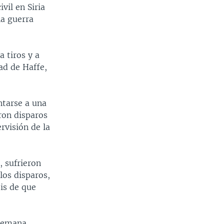
vil en Siria
na guerra
 tiros y a
ad de Haffe,
ntarse a una
eron disparos
rvisión de la
, sufrieron
los disparos,
is de que
 semana