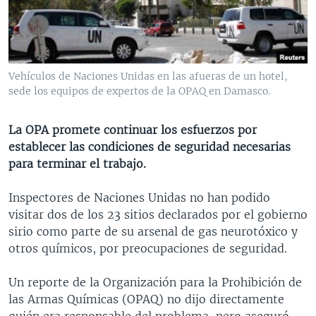
MULTIMEDIA
VENEZUELA
NICARAGUA
ECONOMÍA
PROGRAMAS TV
BRASIL
ENTRETENIMIENTO Y CULTURA
VIDEOS
RADIO
TECNOLOGÍA
FOTOGRAFÍA
EL MUNDO AL DÍA
Vehículos de Naciones Unidas en las afueras de un hotel,
DIRECT
DEPORTES
AUDIOS
FORO INTERAMERICANO
AVANCE INFORMATIVO
sede los equipos de expertos de la OPAQ en Damasco.
DOCUMENTALES DE LA VOA
CIENCIA Y SALUD
VISIÓN 360
AUDIONOTICIAS
La OPA promete continuar los esfuerzos por
LAS CLAVES
BUENOS DÍAS AMÉRICA
establecer las condiciones de seguridad necesarias
Learning English
para terminar el trabajo.
PANORAMA
ESTADOS UNIDOS AL DÍA
SÍGANOS
EL MUNDO AL DÍA [RADIO]
Inspectores de Naciones Unidas no han podido
visitar dos de los 23 sitios declarados por el gobierno
FORO [RADIO]
sirio como parte de su arsenal de gas neurotóxico y
DEPORTIVO INTERNACIONAL
otros químicos, por preocupaciones de seguridad.
Idiomas
NOTA ECONÓMICA
Un reporte de la Organización para la Prohibición de
ENTRETENIMIENTO
las Armas Químicas (OPAQ) no dijo directamente
quién era responsable del problema, pero aseguró