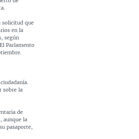
uerto de
ta.
a solicitud que
rios en la
s, según
. El Parlamento
ptiembre.
ciudadanía.
 sobre la
entaria de
, aunque la
su pasaporte,