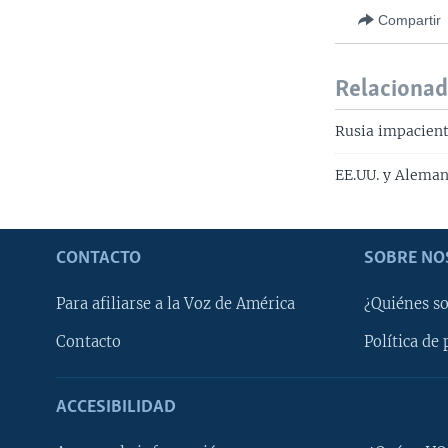
Compartir
Relaciona
Rusia impacien
EE.UU. y Aleman
CONTACTO
SOBRE NO
Para afiliarse a la Voz de América
¿Quiénes s
Contacto
Política de 
ACCESIBILIDAD
Learning English