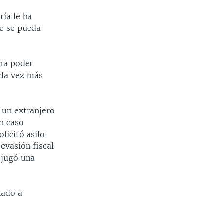
ría le ha
ue se pueda
ara poder
ada vez más
a un extranjero
Un caso
licitó asilo
evasión fiscal
 jugó una
nado a