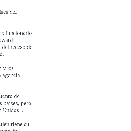
íses del
ex funcionario
Edward
 del receso de
o.
 y los
a agencia
cuenta de
s países, pero
os Unidos”.
uien tiene su