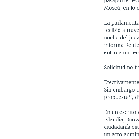
pasaporte rev
Moscú, en lo q
La parlamentar
recibió a trav
noche del juev
informa Reuter
entro a un re
Solicitud no f
Efectivamente
Sin embargo n
propuesta”, di
En un escrito 
Islandia, Sno
ciudadanía es
un acto admini