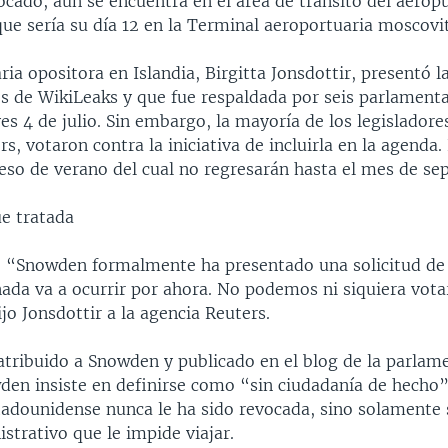
ocado, aún se encuentra en el área de tránsito del aerop
ue sería su día 12 en la Terminal aeroportuaria moscovi
ia opositora en Islandia, Birgitta Jonsdottir, presentó l
és de WikiLeaks y que fue respaldada por seis parlamenta
es 4 de julio. Sin embargo, la mayoría de los legisladore
s, votaron contra la iniciativa de incluirla en la agenda
ceso de verano del cual no regresarán hasta el mes de se
ue tratada
 “Snowden formalmente ha presentado una solicitud de 
ada va a ocurrir por ahora. No podemos ni siquiera votar
jo Jonsdottir a la agencia Reuters.
atribuido a Snowden y publicado en el blog de la parlam
wden insiste en definirse como “sin ciudadanía de hecho”
tadounidense nunca le ha sido revocada, sino solamente 
strativo que le impide viajar.