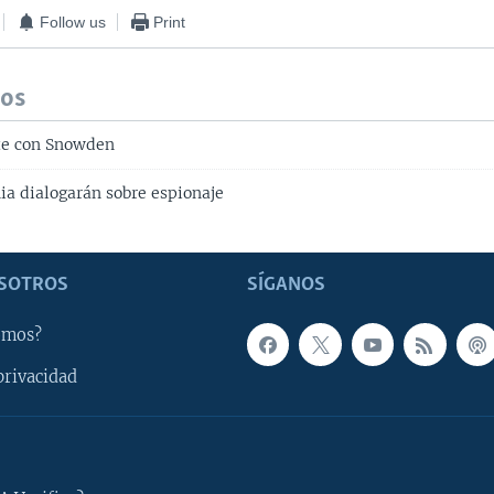
Follow us
Print
dos
te con Snowden
ia dialogarán sobre espionaje
SOTROS
SÍGANOS
omos?
privacidad