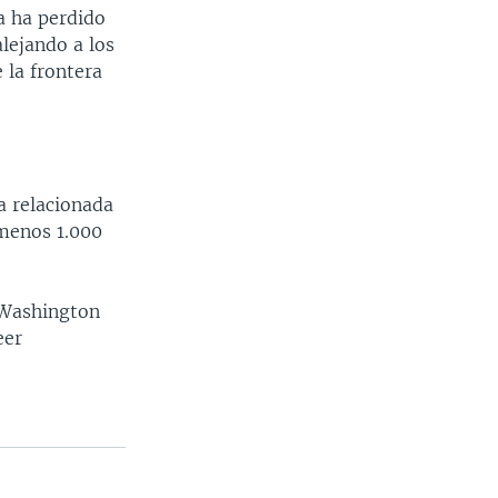
ía ha perdido
alejando a los
 la frontera
a relacionada
 menos 1.000
 Washington
eer