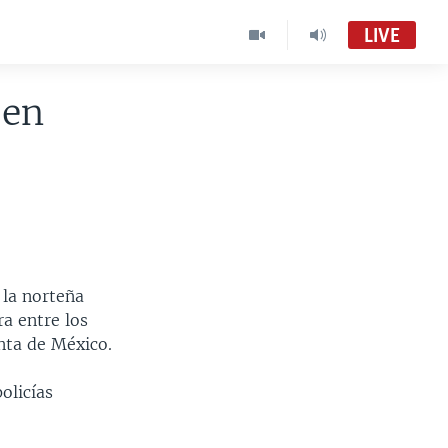
LIVE
 en
 la norteña
a entre los
enta de México.
olicías