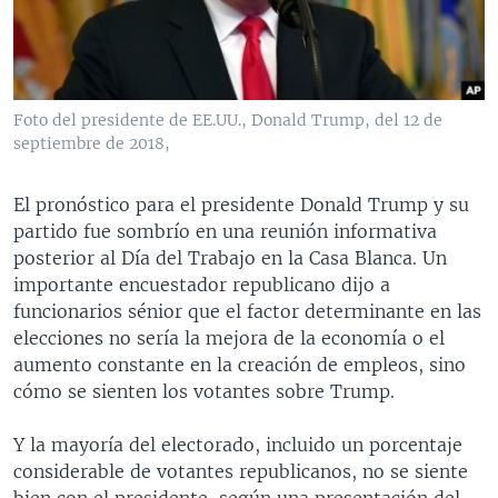
MULTIMEDIA
VENEZUELA
NICARAGUA
ECONOMÍA
PROGRAMAS TV
BRASIL
ENTRETENIMIENTO Y CULTURA
VIDEOS
RADIO
TECNOLOGÍA
FOTOGRAFÍA
EL MUNDO AL DÍA
Foto del presidente de EE.UU., Donald Trump, del 12 de
DIRECT
DEPORTES
AUDIOS
FORO INTERAMERICANO
AVANCE INFORMATIVO
septiembre de 2018,
DOCUMENTALES DE LA VOA
CIENCIA Y SALUD
VISIÓN 360
AUDIONOTICIAS
El pronóstico para el presidente Donald Trump y su
LAS CLAVES
BUENOS DÍAS AMÉRICA
partido fue sombrío en una reunión informativa
Learning English
posterior al Día del Trabajo en la Casa Blanca. Un
PANORAMA
ESTADOS UNIDOS AL DÍA
importante encuestador republicano dijo a
SÍGANOS
EL MUNDO AL DÍA [RADIO]
funcionarios sénior que el factor determinante en las
elecciones no sería la mejora de la economía o el
FORO [RADIO]
aumento constante en la creación de empleos, sino
DEPORTIVO INTERNACIONAL
cómo se sienten los votantes sobre Trump.
Idiomas
NOTA ECONÓMICA
Y la mayoría del electorado, incluido un porcentaje
ENTRETENIMIENTO
considerable de votantes republicanos, no se siente
bien con el presidente, según una presentación del