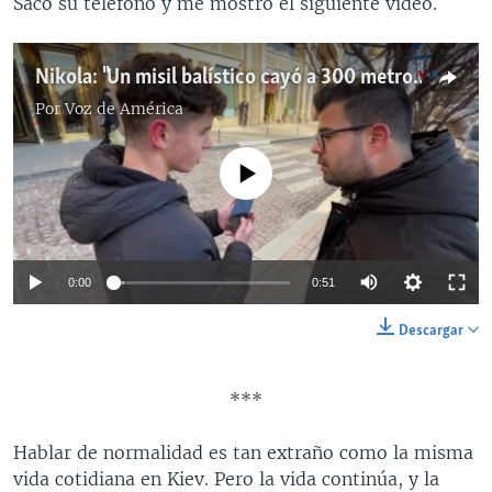
Sacó su teléfono y me mostró el siguiente video.
Nikola: "Un misil balístico cayó a 300 metros de mi casa"
Por
Voz de América
No media source currently available
0:00
0:51
Descargar
***
Hablar de normalidad es tan extraño como la misma
vida cotidiana en Kiev. Pero la vida continúa, y la