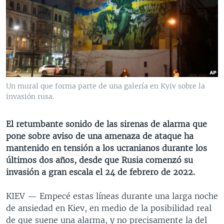
MULTIMEDIA
VENEZUELA
NICARAGUA
ECONOMÍA
PROGRAMAS TV
BRASIL
ENTRETENIMIENTO Y CULTURA
VIDEOS
RADIO
TECNOLOGÍA
FOTOGRAFÍA
EL MUNDO AL DÍA
DIRECT
DEPORTES
AUDIOS
FORO INTERAMERICANO
AVANCE INFORMATIVO
DOCUMENTALES DE LA VOA
CIENCIA Y SALUD
VISIÓN 360
AUDIONOTICIAS
Un mural que forma parte de una galería en Kyiv sobre la
invasión rusa.
LAS CLAVES
BUENOS DÍAS AMÉRICA
Learning English
PANORAMA
ESTADOS UNIDOS AL DÍA
El retumbante sonido de las sirenas de alarma que
SÍGANOS
EL MUNDO AL DÍA [RADIO]
pone sobre aviso de una amenaza de ataque ha
mantenido en tensión a los ucranianos durante los
FORO [RADIO]
últimos dos años, desde que Rusia comenzó su
DEPORTIVO INTERNACIONAL
invasión a gran escala el 24 de febrero de 2022.
Idiomas
NOTA ECONÓMICA
KIEV —
Empecé estas líneas durante una larga noche
ENTRETENIMIENTO
de ansiedad en Kiev, en medio de la posibilidad real
de que suene una alarma, y no precisamente la del