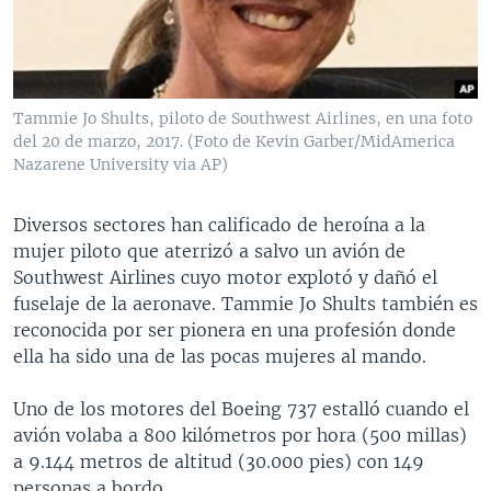
MULTIMEDIA
VENEZUELA
NICARAGUA
ECONOMÍA
PROGRAMAS TV
BRASIL
ENTRETENIMIENTO Y CULTURA
VIDEOS
RADIO
TECNOLOGÍA
FOTOGRAFÍA
EL MUNDO AL DÍA
Tammie Jo Shults, piloto de Southwest Airlines, en una foto
DIRECT
DEPORTES
AUDIOS
FORO INTERAMERICANO
AVANCE INFORMATIVO
del 20 de marzo, 2017. (Foto de Kevin Garber/MidAmerica
Nazarene University via AP)
DOCUMENTALES DE LA VOA
CIENCIA Y SALUD
VISIÓN 360
AUDIONOTICIAS
LAS CLAVES
BUENOS DÍAS AMÉRICA
Diversos sectores han calificado de heroína a la
Learning English
mujer piloto que aterrizó a salvo un avión de
PANORAMA
ESTADOS UNIDOS AL DÍA
Southwest Airlines cuyo motor explotó y dañó el
SÍGANOS
EL MUNDO AL DÍA [RADIO]
fuselaje de la aeronave. Tammie Jo Shults también es
reconocida por ser pionera en una profesión donde
FORO [RADIO]
ella ha sido una de las pocas mujeres al mando.
DEPORTIVO INTERNACIONAL
Idiomas
Uno de los motores del Boeing 737 estalló cuando el
NOTA ECONÓMICA
avión volaba a 800 kilómetros por hora (500 millas)
ENTRETENIMIENTO
a 9.144 metros de altitud (30.000 pies) con 149
personas a bordo.