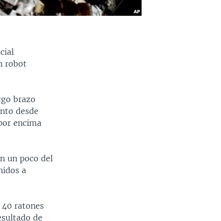
cial
n robot
argo brazo
ento desde
 por encima
n un poco del
nidos a
s 40 ratones
esultado de