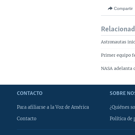
Compartir
Relaciona
Astronautas inic
Primer equipo f
NASA adelanta c
CONTACTO
SOBRE NO
Para afiliarse a la Voz de América
¿Quiénes s
Contacto
Política de 