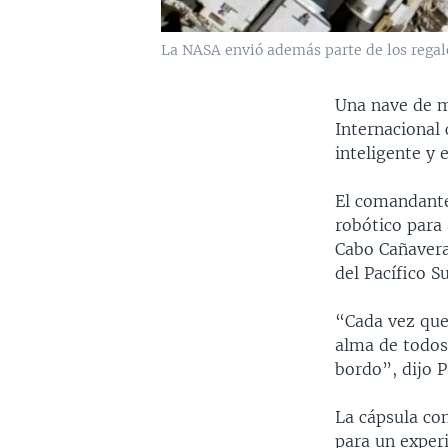
La NASA envió además parte de los regalos
Una nave de m
Internacional
inteligente y 
El comandante 
robótico para
Cabo Cañavera
del Pacífico S
“Cada vez que
alma de todos
bordo”, dijo P
La cápsula con
para un exper