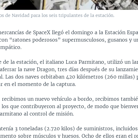
 de Navidad para los seis tripulantes de la estación.
ercancías de SpaceX llegó el domingo a la Estación Espa
 con “ratones poderosos” supermusculosos, gusanos y u
empático.
de la estación, el italiano Luca Parmitano, utilizó un l
 aferrar la nave Dragon, tres días después de su lanzami
l. Las dos naves orbitaban 420 kilómetros (260 millas)
ur en el momento de la captura.
 recibimos un nuevo vehículo a bordo, recibimos tambié
 los que contribuyeron al proyecto, de modo que bienve
armitano al control de misión.
tenía 3 toneladas (2.720 kilos) de suministros, incluido
imento sobre músculos y huesos. Ocho de ellos eran el r