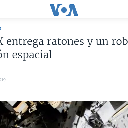
D
 entrega ratones y un rob
ón espacial
019