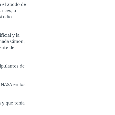
a el apodo de
rices, o
studio
icial y la
amada Cimon,
ente de
ipulantes de
a NASA en los
 y que tenía