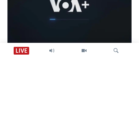
Descarga VOA +
LIVE
Visión 360
Búsqueda
SÍGANOS
CONTACTO