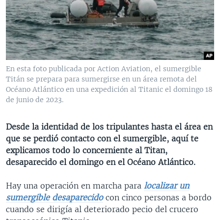
MULTIMEDIA
VENEZUELA
NICARAGUA
ECONOMÍA
PROGRAMAS TV
BRASIL
ENTRETENIMIENTO Y CULTURA
VIDEOS
RADIO
TECNOLOGÍA
FOTOGRAFÍA
EL MUNDO AL DÍA
DIRECT
DEPORTES
AUDIOS
FORO INTERAMERICANO
AVANCE INFORMATIVO
En esta foto publicada por Action Aviation, el sumergible
Titán se prepara para sumergirse en un área remota del
DOCUMENTALES DE LA VOA
CIENCIA Y SALUD
VISIÓN 360
AUDIONOTICIAS
Océano Atlántico en una expedición al Titanic el domingo 18
LAS CLAVES
BUENOS DÍAS AMÉRICA
de junio de 2023.
Learning English
PANORAMA
ESTADOS UNIDOS AL DÍA
Desde la identidad de los tripulantes hasta el área en
SÍGANOS
EL MUNDO AL DÍA [RADIO]
que se perdió contacto con el sumergible, aquí te
explicamos todo lo concerniente al Titan,
FORO [RADIO]
desaparecido el domingo en el Océano Atlántico.
DEPORTIVO INTERNACIONAL
Idiomas
Hay una operación en marcha para
localizar un
NOTA ECONÓMICA
sumergible desaparecido
con cinco personas a bordo
ENTRETENIMIENTO
cuando se dirigía al deteriorado pecio del crucero