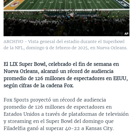
MULTIMEDIA
VENEZUELA
NICARAGUA
ECONOMÍA
PROGRAMAS TV
BRASIL
ENTRETENIMIENTO Y CULTURA
VIDEOS
RADIO
TECNOLOGÍA
FOTOGRAFÍA
EL MUNDO AL DÍA
DIRECT
DEPORTES
AUDIOS
FORO INTERAMERICANO
AVANCE INFORMATIVO
ARCHIVO - Vista general del estadio durante el Superbowl
de la NFL, domingo 9 de febrero de 2025, en Nueva Orleans.
DOCUMENTALES DE LA VOA
CIENCIA Y SALUD
VISIÓN 360
AUDIONOTICIAS
LAS CLAVES
BUENOS DÍAS AMÉRICA
El LIX Super Bowl, celebrado el fin de semana en
Learning English
PANORAMA
ESTADOS UNIDOS AL DÍA
Nueva Orleans, alcanzó un récord de audiencia
promedio de 126 millones de espectadores en EEUU,
SÍGANOS
EL MUNDO AL DÍA [RADIO]
según cifras de la cadena Fox.
FORO [RADIO]
Fox Sports proyectó un récord de audiencia
DEPORTIVO INTERNACIONAL
promedio de 126 millones de espectadores en
Idiomas
NOTA ECONÓMICA
Estados Unidos a través de plataformas de televisión
y streaming en el Super Bowl del domingo que
ENTRETENIMIENTO
Filadelfia ganó al superar 40-22 a Kansas City.