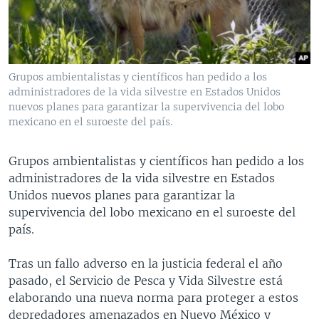
MULTIMEDIA
VENEZUELA
NICARAGUA
ECONOMÍA
PROGRAMAS TV
BRASIL
ENTRETENIMIENTO Y CULTURA
VIDEOS
RADIO
TECNOLOGÍA
FOTOGRAFÍA
EL MUNDO AL DÍA
Grupos ambientalistas y científicos han pedido a los
DIRECT
DEPORTES
AUDIOS
FORO INTERAMERICANO
AVANCE INFORMATIVO
administradores de la vida silvestre en Estados Unidos
nuevos planes para garantizar la supervivencia del lobo
DOCUMENTALES DE LA VOA
CIENCIA Y SALUD
VISIÓN 360
AUDIONOTICIAS
mexicano en el suroeste del país.
LAS CLAVES
BUENOS DÍAS AMÉRICA
Learning English
Grupos ambientalistas y científicos han pedido a los
PANORAMA
ESTADOS UNIDOS AL DÍA
administradores de la vida silvestre en Estados
SÍGANOS
EL MUNDO AL DÍA [RADIO]
Unidos nuevos planes para garantizar la
supervivencia del lobo mexicano en el suroeste del
FORO [RADIO]
país.
DEPORTIVO INTERNACIONAL
Idiomas
Tras un fallo adverso en la justicia federal el año
NOTA ECONÓMICA
pasado, el Servicio de Pesca y Vida Silvestre está
ENTRETENIMIENTO
elaborando una nueva norma para proteger a estos
depredadores amenazados en Nuevo México y