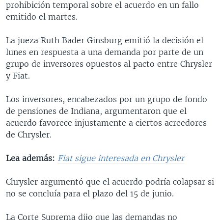
prohibición temporal sobre el acuerdo en un fallo
MULTIMEDIA
VENEZUELA
NICARAGUA
ECONOMÍA
emitido el martes.
PROGRAMAS TV
BRASIL
ENTRETENIMIENTO Y CULTURA
VIDEOS
La jueza Ruth Bader Ginsburg emitió la decisión el
RADIO
TECNOLOGÍA
FOTOGRAFÍA
EL MUNDO AL DÍA
lunes en respuesta a una demanda por parte de un
DIRECT
DEPORTES
AUDIOS
FORO INTERAMERICANO
AVANCE INFORMATIVO
grupo de inversores opuestos al pacto entre Chrysler
y Fiat.
DOCUMENTALES DE LA VOA
CIENCIA Y SALUD
VISIÓN 360
AUDIONOTICIAS
LAS CLAVES
BUENOS DÍAS AMÉRICA
Los inversores, encabezados por un grupo de fondo
Learning English
de pensiones de Indiana, argumentaron que el
PANORAMA
ESTADOS UNIDOS AL DÍA
acuerdo favorece injustamente a ciertos acreedores
SÍGANOS
EL MUNDO AL DÍA [RADIO]
de Chrysler.
FORO [RADIO]
Lea además:
Fiat sigue interesada en Chrysler
DEPORTIVO INTERNACIONAL
Idiomas
Chrysler argumentó que el acuerdo podría colapsar si
NOTA ECONÓMICA
no se concluía para el plazo del 15 de junio.
ENTRETENIMIENTO
La Corte Suprema dijo que las demandas no