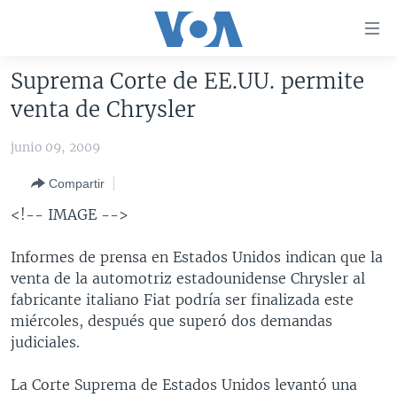
Enlaces
para
accesibilidad
Suprema Corte de EE.UU. permite
Salte
AMÉRICA DEL NORTE
venta de Chrysler
al
ELECCIONES EEUU 2024
EEUU
contenido
junio 09, 2009
principal
VOA VERIFICA
MÉXICO
ELECCIONES EEUU
Salte
Compartir
AMÉRICA LATINA
HAITÍ
VOTO DIVIDIDO
VOA VERIFICA UCRANIA/RUSIA
al
<!-- IMAGE -->
navegador
CHINA EN AMÉRICA LATINA
VOA VERIFICA INMIGRACIÓN
ARGENTINA
principal
CENTROAMÉRICA
VOA VERIFICA AMÉRICA LATINA
BOLIVIA
Informes de prensa en Estados Unidos indican que la
Salte
venta de la automotriz estadounidense Chrysler al
a
OTRAS SECCIONES
COLOMBIA
COSTA RICA
fabricante italiano Fiat podría ser finalizada este
búsqueda
ESPECIALES DE LA VOA
CHILE
EL SALVADOR
INMIGRACIÓN
miércoles, después que superó dos demandas
judiciales.
LIBERTAD DE PRENSA
PERÚ
GUATEMALA
LIBERTAD DE PRENSA
UCRANIA
ECUADOR
HONDURAS
MUNDO
La Corte Suprema de Estados Unidos levantó una